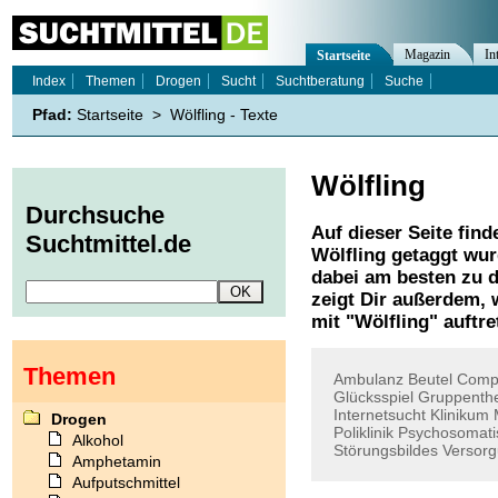
Magazin
In
Startseite
Index
Themen
Drogen
Sucht
Suchtberatung
Suche
Pfad:
Startseite
>
Wölfling - Texte
Wölfling
Durchsuche
Auf dieser Seite find
Suchtmittel.de
Wölfling
getaggt wur
dabei am besten zu d
zeigt Dir außerdem,
mit "
Wölfling
" auftre
Themen
Ambulanz
Beutel
Compu
Glücksspiel
Gruppenthe
Internetsucht
Klinikum
Drogen
Poliklinik
Psychosomati
Alkohol
Störungsbildes
Versorg
Amphetamin
Aufputschmittel