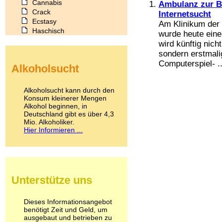
Cannabis
Ambulanz zur B
Crack
Internetsucht
Ecstasy
Am Klinikum der
Haschisch
wurde heute eine
Heroin
wird künftig nich
Ibogain
sondern erstmali
Koffein
Computerspiel- ..
Alkoholsucht
Kokain
Lachgas
LSD
Alkoholsucht kann durch den
Marihuana
Konsum kleinerer Mengen
Alkohol beginnen, in
Medikamente
Deutschland gibt es über 4,3
Meskalin
Mio. Alkoholiker.
Metamphetamin
Hier Informieren ...
Methadon
Morphin
Muskatnuss
Nikotin
Opium
Unterstütze uns
Pilze
Poppers
Psychopharmaka
Dieses Informationsangebot
benötigt Zeit und Geld, um
Schlafmittel
ausgebaut und betrieben zu
Schmerzmittel