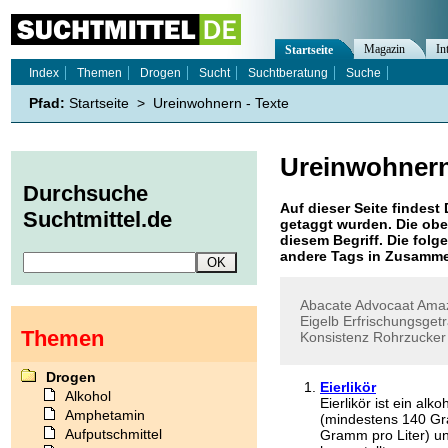
Magazin
In
Startseite
Index
Themen
Drogen
Sucht
Suchtberatung
Suche
Pfad:
Startseite
>
Ureinwohnern - Texte
Ureinwohner
Durchsuche
Auf dieser Seite findest 
Suchtmittel.de
getaggt wurden. Die obe
diesem Begriff. Die folg
andere Tags in Zusamme
Abacate
Advocaat
Ama
Eigelb
Erfrischungsget
Themen
Konsistenz
Rohrzucker
Drogen
Eierlikör
Alkohol
Eierlikör ist ein al
Amphetamin
(mindestens 140 Gr
Aufputschmittel
Gramm pro Liter) u