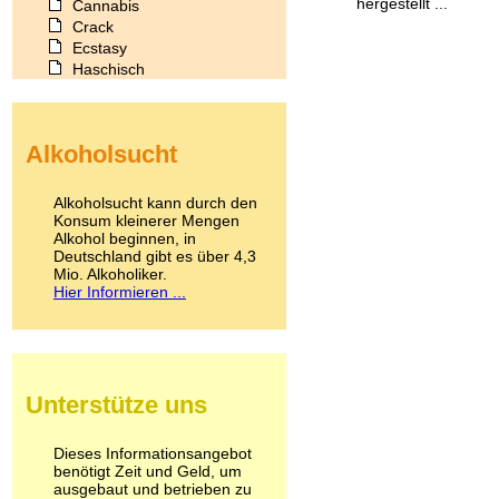
hergestellt ...
Cannabis
Crack
Ecstasy
Haschisch
Heroin
Ibogain
Koffein
Alkoholsucht
Kokain
Lachgas
LSD
Alkoholsucht kann durch den
Marihuana
Konsum kleinerer Mengen
Alkohol beginnen, in
Medikamente
Deutschland gibt es über 4,3
Meskalin
Mio. Alkoholiker.
Metamphetamin
Hier Informieren ...
Methadon
Morphin
Muskatnuss
Nikotin
Opium
Unterstütze uns
Pilze
Poppers
Psychopharmaka
Dieses Informationsangebot
benötigt Zeit und Geld, um
Schlafmittel
ausgebaut und betrieben zu
Schmerzmittel