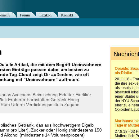
teraktiv
Forum
Lexikon
Kontakt
n
Du alle Artikel, die mit dem Begriff
Ureinwohnern
rsten Einträge passen dabei am besten zu
ende Tag-Cloud zeigt Dir außerdem, wie oft
nhang mit "
Ureinwohnern
" auftreten:
zonas
Avocados
Beimischung
Eidotter
Eierlikör
ränk
Eroberer
Farbstoffen
Getränk
Honig
Rum
Urform
Verdickungsmitteln
Zugabe
koholisches Getränk, das aus hochwertigem Eigelb
amm pro Liter), Zucker oder Honig (mindestens 150
nd Alkohol (mindestens 14 Volumenprozent)