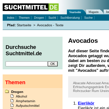
Magazin
In
Startseite
Index
Themen
Drogen
Sucht
Suchtberatung
Suche
Pfad:
Startseite
>
Avocados - Texte
Avocados
Durchsuche
Auf dieser Seite find
Suchtmittel.de
Avocados
getaggt wu
dabei am besten zu d
zeigt Dir außerdem,
mit "
Avocados
" auft
Themen
Abacate
Advocaat
Ama
Erfrischungsgetränk
Er
Rohrzucker
Rum
Urei
Drogen
Alkohol
Amphetamin
Eierlikör
Aufputschmittel
Eierlikör ist ein