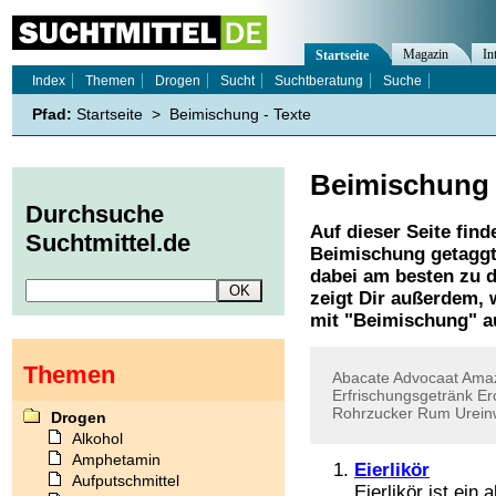
Magazin
In
Startseite
Index
Themen
Drogen
Sucht
Suchtberatung
Suche
Pfad:
Startseite
>
Beimischung - Texte
Beimischung
Durchsuche
Auf dieser Seite find
Suchtmittel.de
Beimischung
getaggt
dabei am besten zu d
zeigt Dir außerdem,
mit "
Beimischung
" a
Themen
Abacate
Advocaat
Ama
Erfrischungsgetränk
Er
Rohrzucker
Rum
Urei
Drogen
Alkohol
Amphetamin
Eierlikör
Aufputschmittel
Eierlikör ist ein