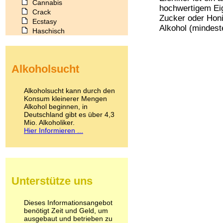
Cannabis
hochwertigem Eig
Crack
Zucker oder Hon
Ecstasy
Alkohol (mindest
Haschisch
Heroin
Ibogain
Koffein
Alkoholsucht
Kokain
Lachgas
LSD
Alkoholsucht kann durch den
Marihuana
Konsum kleinerer Mengen
Alkohol beginnen, in
Medikamente
Deutschland gibt es über 4,3
Meskalin
Mio. Alkoholiker.
Metamphetamin
Hier Informieren ...
Methadon
Morphin
Muskatnuss
Nikotin
Opium
Unterstütze uns
Pilze
Poppers
Psychopharmaka
Dieses Informationsangebot
benötigt Zeit und Geld, um
Schlafmittel
ausgebaut und betrieben zu
Schmerzmittel