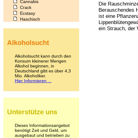
Cannabis
Die Rauschminze 
Crack
Berauschendes H
Ecstasy
ist eine Pflanzen
Haschisch
Lippenblütengew
Heroin
ein Strauch, der
Ibogain
Koffein
Alkoholsucht
Kokain
Lachgas
LSD
Alkoholsucht kann durch den
Marihuana
Konsum kleinerer Mengen
Alkohol beginnen, in
Medikamente
Deutschland gibt es über 4,3
Meskalin
Mio. Alkoholiker.
Metamphetamin
Hier Informieren ...
Methadon
Morphin
Muskatnuss
Nikotin
Opium
Unterstütze uns
Pilze
Poppers
Psychopharmaka
Dieses Informationsangebot
benötigt Zeit und Geld, um
Schlafmittel
ausgebaut und betrieben zu
Schmerzmittel