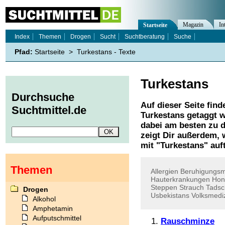
Magazin
In
Startseite
Index
Themen
Drogen
Sucht
Suchtberatung
Suche
Pfad:
Startseite
>
Turkestans - Texte
Turkestans
Durchsuche
Auf dieser Seite find
Suchtmittel.de
Turkestans
getaggt w
dabei am besten zu d
zeigt Dir außerdem,
mit "
Turkestans
" auf
Themen
Allergien
Beruhigungsmi
Hauterkrankungen
Hon
Steppen
Strauch
Tadsc
Drogen
Usbekistans
Volksmedi
Alkohol
Amphetamin
Aufputschmittel
Rauschminze