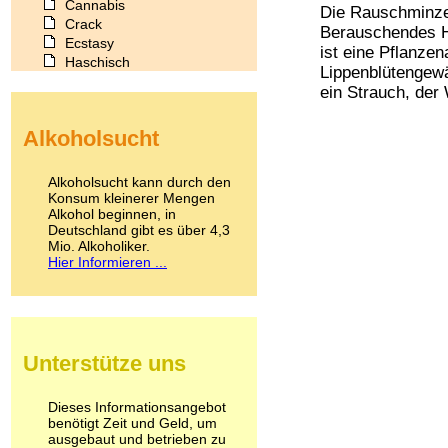
Cannabis
Die Rauschminze 
Crack
Berauschendes H
Ecstasy
ist eine Pflanzen
Haschisch
Lippenblütengew
Heroin
ein Strauch, der
Ibogain
Koffein
Alkoholsucht
Kokain
Lachgas
LSD
Alkoholsucht kann durch den
Marihuana
Konsum kleinerer Mengen
Alkohol beginnen, in
Medikamente
Deutschland gibt es über 4,3
Meskalin
Mio. Alkoholiker.
Metamphetamin
Hier Informieren ...
Methadon
Morphin
Muskatnuss
Nikotin
Opium
Unterstütze uns
Pilze
Poppers
Psychopharmaka
Dieses Informationsangebot
benötigt Zeit und Geld, um
Schlafmittel
ausgebaut und betrieben zu
Schmerzmittel