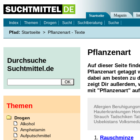
Magazin
In
Startseite
Index
Themen
Drogen
Sucht
Suchtberatung
Suche
Pfad:
Startseite
>
Pflanzenart - Texte
Pflanzenart
Durchsuche
Auf dieser Seite find
Suchtmittel.de
Pflanzenart
getaggt w
dabei am besten zu d
zeigt Dir außerdem,
mit "
Pflanzenart
" auf
Themen
Allergien
Beruhigungsmi
Hauterkrankungen
Hon
Strauch
Tadschiken
Ta
Drogen
Usbekistans
Volksmedi
Alkohol
Amphetamin
Aufputschmittel
Rauschminze