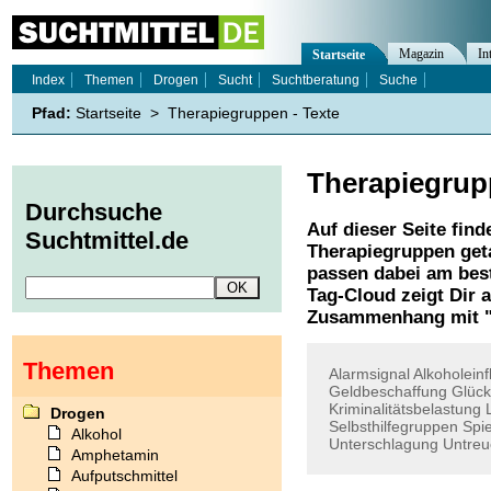
Magazin
In
Startseite
Index
Themen
Drogen
Sucht
Suchtberatung
Suche
Pfad:
Startseite
>
Therapiegruppen - Texte
Therapiegru
Durchsuche
Auf dieser Seite find
Suchtmittel.de
Therapiegruppen
get
passen dabei am best
Tag-Cloud zeigt Dir 
Zusammenhang mit 
Themen
Alarmsignal
Alkoholeinf
Geldbeschaffung
Glück
Kriminalitätsbelastung
Drogen
Selbsthilfegruppen
Spie
Alkohol
Unterschlagung
Untreu
Amphetamin
Aufputschmittel