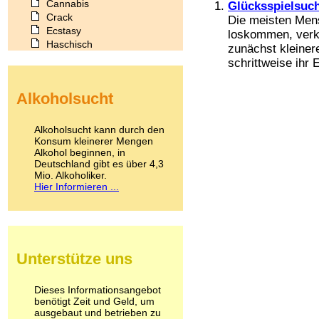
Cannabis
Glücksspielsuch
Crack
Die meisten Men
Ecstasy
loskommen, verka
Haschisch
zunächst kleiner
Heroin
schrittweise ihr 
Ibogain
Koffein
Alkoholsucht
Kokain
Lachgas
LSD
Alkoholsucht kann durch den
Marihuana
Konsum kleinerer Mengen
Alkohol beginnen, in
Medikamente
Deutschland gibt es über 4,3
Meskalin
Mio. Alkoholiker.
Metamphetamin
Hier Informieren ...
Methadon
Morphin
Muskatnuss
Nikotin
Opium
Unterstütze uns
Pilze
Poppers
Psychopharmaka
Dieses Informationsangebot
benötigt Zeit und Geld, um
Schlafmittel
ausgebaut und betrieben zu
Schmerzmittel