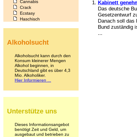
Cannabis
Kabinett geneh
Crack
Das deutsche Bu
Ecstasy
Gesetzentwurf z
Haschisch
Danach soll das 
Heroin
Bund zuständig i
Ibogain
...
Koffein
Alkoholsucht
Kokain
Lachgas
LSD
Alkoholsucht kann durch den
Marihuana
Konsum kleinerer Mengen
Alkohol beginnen, in
Medikamente
Deutschland gibt es über 4,3
Meskalin
Mio. Alkoholiker.
Metamphetamin
Hier Informieren ...
Methadon
Morphin
Muskatnuss
Nikotin
Opium
Unterstütze uns
Pilze
Poppers
Psychopharmaka
Dieses Informationsangebot
benötigt Zeit und Geld, um
Schlafmittel
ausgebaut und betrieben zu
Schmerzmittel