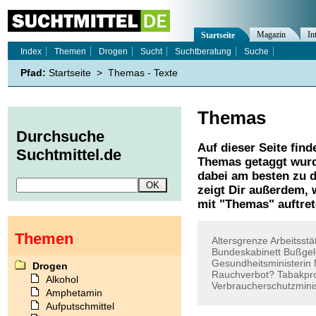
Magazin
In
Startseite
Index
Themen
Drogen
Sucht
Suchtberatung
Suche
Pfad:
Startseite
>
Themas - Texte
Themas
Durchsuche
Auf dieser Seite find
Suchtmittel.de
Themas
getaggt wurd
dabei am besten zu d
zeigt Dir außerdem,
mit "
Themas
" auftre
Themen
Altersgrenze
Arbeitsstä
Bundeskabinett
Bußgel
Gesundheitsministerin
Drogen
Rauchverbot?
Tabakpr
Alkohol
Verbraucherschutzmini
Amphetamin
Aufputschmittel