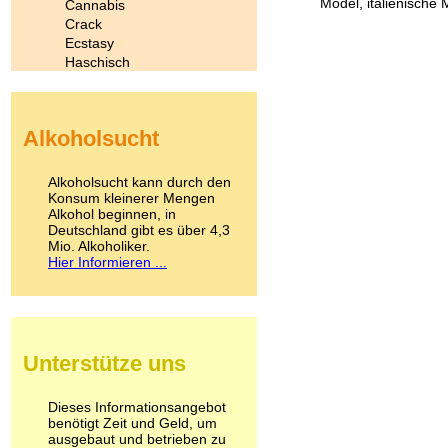
Model, italienische 
Cannabis
Crack
Ecstasy
Haschisch
Heroin
Ibogain
Koffein
Alkoholsucht
Kokain
Lachgas
LSD
Alkoholsucht kann durch den
Marihuana
Konsum kleinerer Mengen
Alkohol beginnen, in
Medikamente
Deutschland gibt es über 4,3
Meskalin
Mio. Alkoholiker.
Metamphetamin
Hier Informieren ...
Methadon
Morphin
Muskatnuss
Nikotin
Opium
Unterstütze uns
Pilze
Poppers
Psychopharmaka
Dieses Informationsangebot
benötigt Zeit und Geld, um
Schlafmittel
ausgebaut und betrieben zu
Schmerzmittel