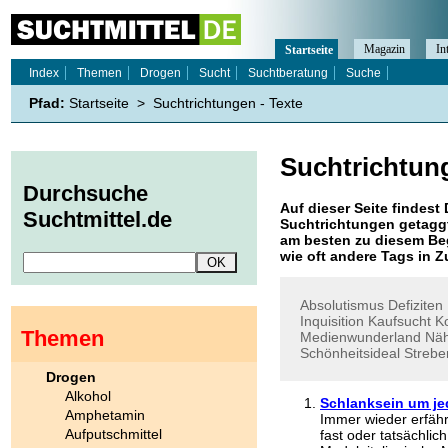
Magazin
In
Startseite
Index
Themen
Drogen
Sucht
Suchtberatung
Suche
Pfad:
Startseite
>
Suchtrichtungen - Texte
Suchtrichtun
Durchsuche
Auf dieser Seite findest 
Suchtmittel.de
Suchtrichtungen
getaggt
am besten zu diesem Beg
wie oft andere Tags in
Absolutismus
Defiziten
Inquisition
Kaufsucht
K
Themen
Medienwunderland
Nä
Schönheitsideal
Strebe
Drogen
Alkohol
Schlanksein um je
Amphetamin
Immer wieder erfähr
Aufputschmittel
fast oder tatsächli