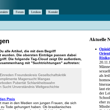
teraktiv
Forum
Lexikon
Kontakt
gen
Du alle Artikel, die mit dem Begriff
 wurden. Die obersten Einträge passen dabei
riff. Die folgende Tag-Cloud zeigt Dir außerdem,
 Zusammenhang mit "
Suchtrichtungen
" auftreten:
Einreden
Freundeskreis
Gesellschaftskritik
omplimente
Magersucht
Mangas
hrboden
Pubertät
Schlankheitswahn
n
Sucht
Unverständnis
Weltgeschichte
den Preis
t man in den Medien von jungen Frauen, die sich
ch zu Tode gehungert haben. Ob brasilianisches