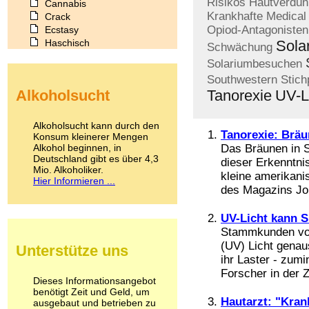
Risikos
Hautverdü
Cannabis
Krankhafte
Medical
Crack
Opiod-Antagonisten
Ecstasy
Haschisch
Sola
Schwächung
Heroin
Solariumbesuchen
Ibogain
Southwestern
Stich
Koffein
Alkoholsucht
Tanorexie
UV-L
Kokain
Lachgas
LSD
Alkoholsucht kann durch den
Tanorexie: Bräu
Marihuana
Konsum kleinerer Mengen
Alkohol beginnen, in
Medikamente
Das Bräunen in 
Deutschland gibt es über 4,3
Meskalin
dieser Erkenntni
Mio. Alkoholiker.
Metamphetamin
kleine amerikani
Hier Informieren ...
Methadon
des Magazins Jou
Morphin
Muskatnuss
UV-Licht kann S
Nikotin
Stammkunden von 
Opium
(UV) Licht genau
Unterstütze uns
Pilze
ihr Laster - zum
Poppers
Forscher in der Ze
Psychopharmaka
Dieses Informationsangebot
benötigt Zeit und Geld, um
Schlafmittel
Hautarzt: "Kran
ausgebaut und betrieben zu
Schmerzmittel