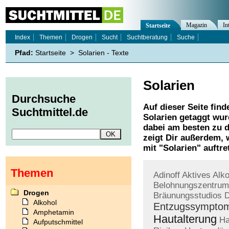
Magazin
In
Startseite
Index
Themen
Drogen
Sucht
Suchtberatung
Suche
Pfad:
Startseite
>
Solarien - Texte
Solarien
Durchsuche
Auf dieser Seite find
Suchtmittel.de
Solarien
getaggt wurd
dabei am besten zu d
zeigt Dir außerdem,
mit "
Solarien
" auftre
Themen
Adinoff
Aktives
Alko
Belohnungszentrum
Drogen
Bräunungsstudios
D
Alkohol
Entzugssympto
Amphetamin
Hautalterung
Ha
Aufputschmittel