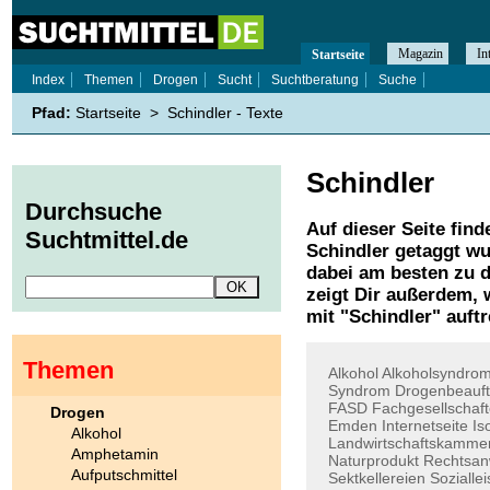
Magazin
In
Startseite
Index
Themen
Drogen
Sucht
Suchtberatung
Suche
Pfad:
Startseite
>
Schindler - Texte
Schindler
Durchsuche
Auf dieser Seite find
Suchtmittel.de
Schindler
getaggt wu
dabei am besten zu d
zeigt Dir außerdem,
mit "
Schindler
" auft
Themen
Alkohol
Alkoholsyndro
Syndrom
Drogenbeauft
FASD
Fachgesellschaf
Drogen
Emden
Internetseite
Is
Alkohol
Landwirtschaftskamme
Amphetamin
Naturprodukt
Rechtsan
Aufputschmittel
Sektkellereien
Sozialle