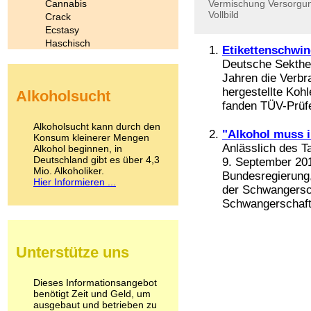
Cannabis
Vermischung
Versorgu
Vollbild
Crack
Ecstasy
Haschisch
Etikettenschwin
Heroin
Deutsche Sekther
Ibogain
Jahren die Verbra
Koffein
hergestellte Koh
Alkoholsucht
Kokain
fanden TÜV-Prüfer
Lachgas
LSD
Alkoholsucht kann durch den
"Alkohol muss i
Marihuana
Konsum kleinerer Mengen
Anlässlich des T
Alkohol beginnen, in
Medikamente
Deutschland gibt es über 4,3
9. September 201
Meskalin
Mio. Alkoholiker.
Metamphetamin
Bundesregierung
Hier Informieren ...
Methadon
der Schwangersch
Morphin
Schwangerschaft 
Muskatnuss
Nikotin
Opium
Unterstütze uns
Pilze
Poppers
Psychopharmaka
Dieses Informationsangebot
benötigt Zeit und Geld, um
Schlafmittel
ausgebaut und betrieben zu
Schmerzmittel