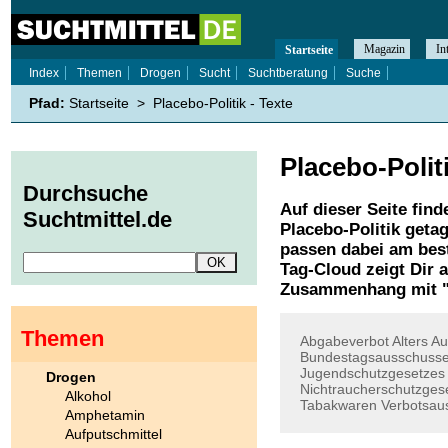
Magazin
In
Startseite
Index
Themen
Drogen
Sucht
Suchtberatung
Suche
Pfad:
Startseite
>
Placebo-Politik - Texte
Placebo-Polit
Durchsuche
Auf dieser Seite find
Suchtmittel.de
Placebo-Politik
getag
passen dabei am best
Tag-Cloud zeigt Dir 
Zusammenhang mit 
Themen
Abgabeverbot
Alters
Au
Bundestagsausschuss
Jugendschutzgesetzes
Drogen
Nichtraucherschutzges
Alkohol
Tabakwaren
Verbotsau
Amphetamin
Aufputschmittel