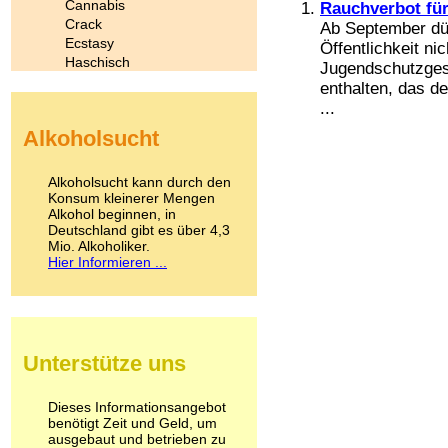
Cannabis
Rauchverbot für
Crack
Ab September dür
Ecstasy
Öffentlichkeit n
Haschisch
Jugendschutzges
Heroin
enthalten, das d
Ibogain
...
Koffein
Alkoholsucht
Kokain
Lachgas
LSD
Alkoholsucht kann durch den
Marihuana
Konsum kleinerer Mengen
Alkohol beginnen, in
Medikamente
Deutschland gibt es über 4,3
Meskalin
Mio. Alkoholiker.
Metamphetamin
Hier Informieren ...
Methadon
Morphin
Muskatnuss
Nikotin
Opium
Unterstütze uns
Pilze
Poppers
Psychopharmaka
Dieses Informationsangebot
benötigt Zeit und Geld, um
Schlafmittel
ausgebaut und betrieben zu
Schmerzmittel