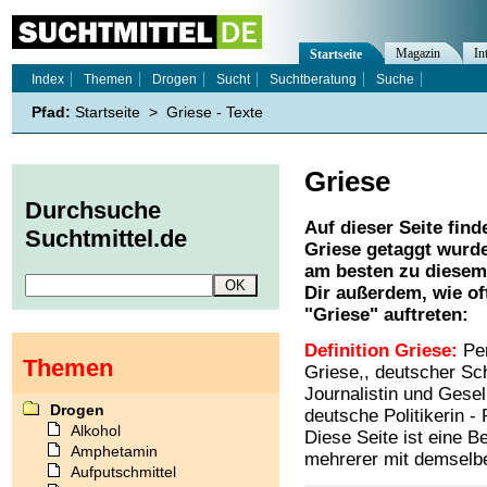
Magazin
In
Startseite
Index
Themen
Drogen
Sucht
Suchtberatung
Suche
Pfad:
Startseite
>
Griese - Texte
Griese
Durchsuche
Auf dieser Seite find
Suchtmittel.de
Griese
getaggt wurde
am besten zu diesem 
Dir außerdem, wie o
"
Griese
" auftreten:
Definition Griese:
Per
Themen
Griese,, deutscher Sch
Journalistin und Gesel
Drogen
deutsche Politikerin - 
Alkohol
Diese Seite ist eine B
Amphetamin
mehrerer mit demselbe
Aufputschmittel