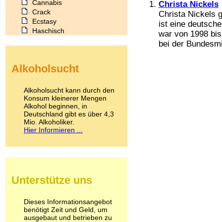
Cannabis
Christa Nickels
Crack
Christa Nickels g
Ecstasy
ist eine deutsche
Haschisch
war von 1998 bis
Heroin
bei der Bundesmin
Ibogain
Koffein
Alkoholsucht
Kokain
Lachgas
LSD
Alkoholsucht kann durch den
Marihuana
Konsum kleinerer Mengen
Alkohol beginnen, in
Medikamente
Deutschland gibt es über 4,3
Meskalin
Mio. Alkoholiker.
Metamphetamin
Hier Informieren ...
Methadon
Morphin
Muskatnuss
Nikotin
Opium
Unterstütze uns
Pilze
Poppers
Psychopharmaka
Dieses Informationsangebot
benötigt Zeit und Geld, um
Schlafmittel
ausgebaut und betrieben zu
Schmerzmittel