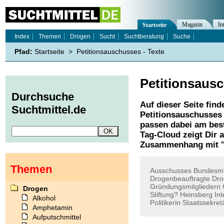
Magazin
In
Startseite
Index
Themen
Drogen
Sucht
Suchtberatung
Suche
Pfad:
Startseite
>
Petitionsauschusses - Texte
Petitionsaus
Durchsuche
Auf dieser Seite find
Suchtmittel.de
Petitionsauschusses
passen dabei am best
Tag-Cloud zeigt Dir 
Zusammenhang mit 
Themen
Ausschusses
Bundesmi
Drogenbeauftragte
Dro
Gründungsmitgliedern
Drogen
Stiftung?
Heinsberg
Int
Alkohol
Politikerin
Staatssekret
Amphetamin
Aufputschmittel