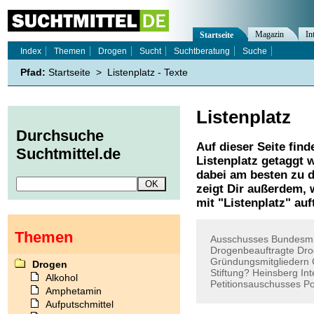
Magazin
In
Startseite
Index
Themen
Drogen
Sucht
Suchtberatung
Suche
Pfad:
Startseite
>
Listenplatz - Texte
Listenplatz
Durchsuche
Auf dieser Seite find
Suchtmittel.de
Listenplatz
getaggt w
dabei am besten zu d
zeigt Dir außerdem,
mit "
Listenplatz
" auf
Themen
Ausschusses
Bundesmi
Drogenbeauftragte
Dro
Gründungsmitgliedern
Drogen
Stiftung?
Heinsberg
Int
Alkohol
Petitionsauschusses
Po
Amphetamin
Aufputschmittel