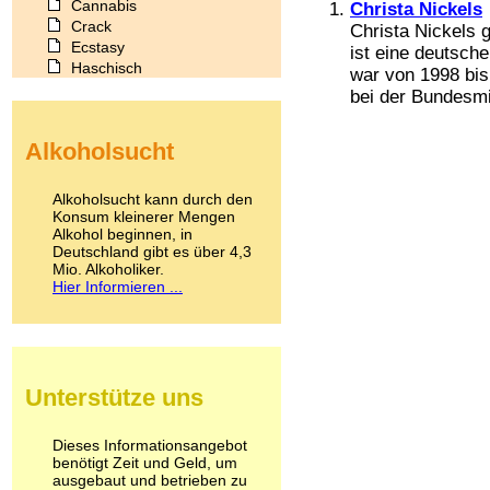
Cannabis
Christa Nickels
Crack
Christa Nickels g
Ecstasy
ist eine deutsche
Haschisch
war von 1998 bis
Heroin
bei der Bundesmin
Ibogain
Koffein
Alkoholsucht
Kokain
Lachgas
LSD
Alkoholsucht kann durch den
Marihuana
Konsum kleinerer Mengen
Alkohol beginnen, in
Medikamente
Deutschland gibt es über 4,3
Meskalin
Mio. Alkoholiker.
Metamphetamin
Hier Informieren ...
Methadon
Morphin
Muskatnuss
Nikotin
Opium
Unterstütze uns
Pilze
Poppers
Psychopharmaka
Dieses Informationsangebot
benötigt Zeit und Geld, um
Schlafmittel
ausgebaut und betrieben zu
Schmerzmittel