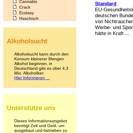
Cannabis
Standard
Crack
EU-Gesundheitsk
Ecstasy
deutschen Bunde
Haschisch
von Nichtraucher
Heroin
Werbe- und Spons
Ibogain
hätte in Kraft ...
Koffein
Alkoholsucht
Kokain
Lachgas
LSD
Alkoholsucht kann durch den
Marihuana
Konsum kleinerer Mengen
Alkohol beginnen, in
Medikamente
Deutschland gibt es über 4,3
Meskalin
Mio. Alkoholiker.
Metamphetamin
Hier Informieren ...
Methadon
Morphin
Muskatnuss
Nikotin
Opium
Unterstütze uns
Pilze
Poppers
Psychopharmaka
Dieses Informationsangebot
benötigt Zeit und Geld, um
Schlafmittel
ausgebaut und betrieben zu
Schmerzmittel