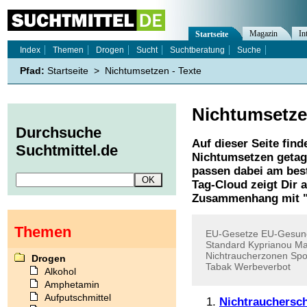
Magazin
In
Startseite
Index
Themen
Drogen
Sucht
Suchtberatung
Suche
Pfad:
Startseite
>
Nichtumsetzen - Texte
Nichtumsetz
Durchsuche
Auf dieser Seite find
Suchtmittel.de
Nichtumsetzen
getag
passen dabei am best
Tag-Cloud zeigt Dir 
Zusammenhang mit 
Themen
EU-Gesetze
EU-Gesun
Standard
Kyprianou
Ma
Nichtraucherzonen
Spo
Drogen
Tabak
Werbeverbot
Alkohol
Amphetamin
Aufputschmittel
Nichtrauchersch