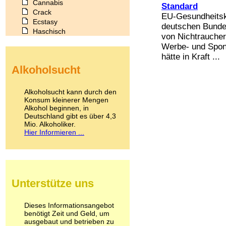
Cannabis
Standard
Crack
EU-Gesundheitsk
Ecstasy
deutschen Bunde
Haschisch
von Nichtraucher
Heroin
Werbe- und Spons
Ibogain
hätte in Kraft ...
Koffein
Alkoholsucht
Kokain
Lachgas
LSD
Alkoholsucht kann durch den
Marihuana
Konsum kleinerer Mengen
Alkohol beginnen, in
Medikamente
Deutschland gibt es über 4,3
Meskalin
Mio. Alkoholiker.
Metamphetamin
Hier Informieren ...
Methadon
Morphin
Muskatnuss
Nikotin
Opium
Unterstütze uns
Pilze
Poppers
Psychopharmaka
Dieses Informationsangebot
benötigt Zeit und Geld, um
Schlafmittel
ausgebaut und betrieben zu
Schmerzmittel