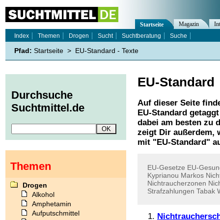
Magazin
In
Startseite
Index
Themen
Drogen
Sucht
Suchtberatung
Suche
Pfad:
Startseite
>
EU-Standard - Texte
EU-Standard
Durchsuche
Auf dieser Seite find
Suchtmittel.de
EU-Standard
getaggt
dabei am besten zu d
zeigt Dir außerdem,
mit "
EU-Standard
" a
Themen
EU-Gesetze
EU-Gesun
Kyprianou
Markos
Nich
Nichtraucherzonen
Nic
Drogen
Strafzahlungen
Tabak
Alkohol
Amphetamin
Aufputschmittel
Nichtrauchersch