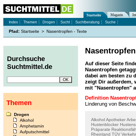
Magazin
In
Startseite
Index
Themen
Drogen
Sucht
Suchtberatung
Suche
Pfad:
Startseite
>
Nasentropfen - Texte
Nasentropfen
Durchsuche
Auf dieser Seite find
Suchtmittel.de
Nasentropfen
getaggt
dabei am besten zu d
zeigt Dir außerdem,
mit "
Nasentropfen
" 
Definition Nasentrop
Themen
Linderung von Beschw
Drogen
Alkohol
Apotheker
Arbe
Alkohol
Hustenblocker
Hustens
Amphetamin
Präparate
Reaktionsfäh
Aufputschmittel
Rheinland
TÜV
Verkehr