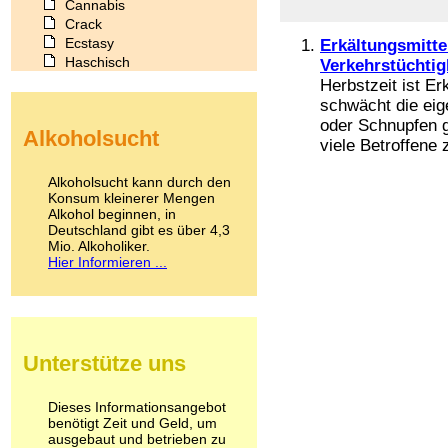
Cannabis
Crack
Ecstasy
Erkältungsmitte
Haschisch
Verkehrstüchtig
Heroin
Herbstzeit ist E
Ibogain
schwächt die eig
Koffein
oder Schnupfen g
Alkoholsucht
Kokain
viele Betroffene
Lachgas
LSD
Alkoholsucht kann durch den
Marihuana
Konsum kleinerer Mengen
Alkohol beginnen, in
Medikamente
Deutschland gibt es über 4,3
Meskalin
Mio. Alkoholiker.
Metamphetamin
Hier Informieren ...
Methadon
Morphin
Muskatnuss
Nikotin
Opium
Unterstütze uns
Pilze
Poppers
Psychopharmaka
Dieses Informationsangebot
benötigt Zeit und Geld, um
Schlafmittel
ausgebaut und betrieben zu
Schmerzmittel