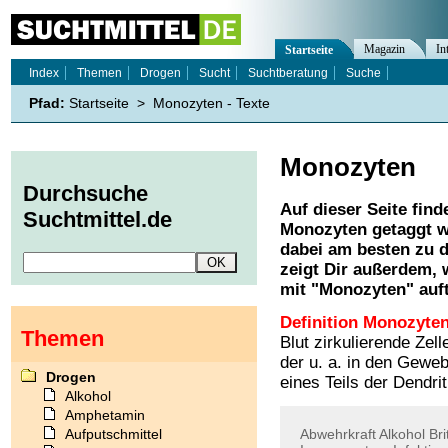
Magazin
In
Startseite
Index
Themen
Drogen
Sucht
Suchtberatung
Suche
Pfad:
Startseite
>
Monozyten - Texte
Monozyten
Durchsuche
Auf dieser Seite find
Suchtmittel.de
Monozyten
getaggt w
dabei am besten zu d
zeigt Dir außerdem,
mit "
Monozyten
" auf
Definition Monozyten
Themen
Blut zirkulierende Ze
der u. a. in den Gewe
Drogen
eines Teils der Dendri
Alkohol
Amphetamin
Aufputschmittel
Abwehrkraft
Alkohol
Bri