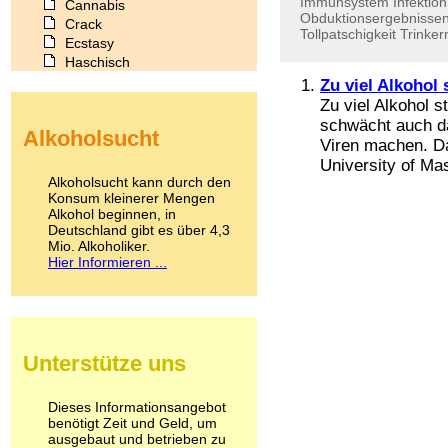
Immunsystem
Infektion
Cannabis
Obduktionsergebnisse
Crack
Tollpatschigkeit
Trinker
Ecstasy
Haschisch
Heroin
Zu viel Alkoho
Ibogain
Zu viel Alkohol s
Koffein
schwächt auch d
Alkoholsucht
Kokain
Viren machen. Da
Lachgas
University of Ma
LSD
Alkoholsucht kann durch den
Marihuana
Konsum kleinerer Mengen
Alkohol beginnen, in
Medikamente
Deutschland gibt es über 4,3
Meskalin
Mio. Alkoholiker.
Metamphetamin
Hier Informieren ...
Methadon
Morphin
Muskatnuss
Nikotin
Opium
Unterstütze uns
Pilze
Poppers
Psychopharmaka
Dieses Informationsangebot
benötigt Zeit und Geld, um
Schlafmittel
ausgebaut und betrieben zu
Schmerzmittel