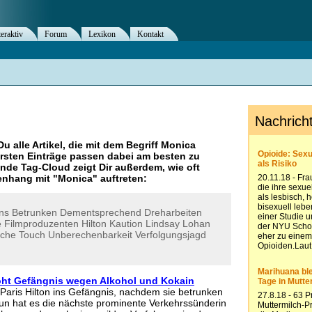
teraktiv
Forum
Lexikon
Kontakt
Du alle Artikel, die mit dem Begriff
Monica
rsten Einträge passen dabei am besten zu
ende Tag-Cloud zeigt Dir außerdem, wie oft
nhang mit "
Monica
" auftreten:
ns
Betrunken
Dementsprechend
Dreharbeiten
e
Filmproduzenten
Hilton
Kaution
Lindsay
Lohan
uche
Touch
Unberechenbarkeit
Verfolgungsjagd
oht Gefängnis wegen Alkohol und Kokain
aris Hilton ins Gefängnis, nachdem sie betrunken
Nun hat es die nächste prominente Verkehrssünderin