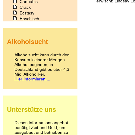
erwischt: Lindsay L
Cannabis
Crack
Ecstasy
Haschisch
Heroin
Ibogain
Koffein
Alkoholsucht
Kokain
Lachgas
LSD
Alkoholsucht kann durch den
Marihuana
Konsum kleinerer Mengen
Alkohol beginnen, in
Medikamente
Deutschland gibt es über 4,3
Meskalin
Mio. Alkoholiker.
Metamphetamin
Hier Informieren ...
Methadon
Morphin
Muskatnuss
Nikotin
Opium
Unterstütze uns
Pilze
Poppers
Psychopharmaka
Dieses Informationsangebot
benötigt Zeit und Geld, um
Schlafmittel
ausgebaut und betrieben zu
Schmerzmittel