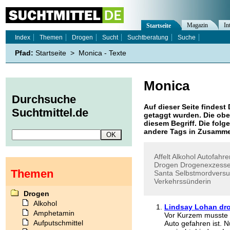
Magazin
In
Startseite
Index
Themen
Drogen
Sucht
Suchtberatung
Suche
Pfad:
Startseite
>
Monica - Texte
Monica
Durchsuche
Auf dieser Seite findest 
Suchtmittel.de
getaggt wurden. Die obe
diesem Begriff. Die folg
andere Tags in Zusamme
Affelt
Alkohol
Autofahre
Drogen
Drogenexzess
Themen
Santa
Selbstmordvers
Verkehrssünderin
Drogen
Alkohol
Lindsay Lohan dr
Amphetamin
Vor Kurzem musste P
Aufputschmittel
Auto gefahren ist. 