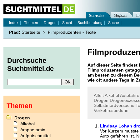
Magazin
In
Startseite
Index
Themen
Drogen
Sucht
Suchtberatung
Suche
Pfad:
Startseite
>
Filmproduzenten - Texte
Filmproduzen
Durchsuche
Auf dieser Seite findest 
Suchtmittel.de
Filmproduzenten
getaggt
am besten zu diesem Beg
wie oft andere Tags in
Affelt
Alkohol
Autofahre
Drogen
Drogenexzess
Themen
Selbstmordversuche
T
Verkehrssünderin
Drogen
Alkohol
Lindsay Lohan dr
Amphetamin
Vor Kurzem musste P
Aufputschmittel
Auto gefahren ist. 