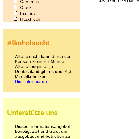
erwischt: Lindsay L
Cannabis
Crack
Ecstasy
Haschisch
Heroin
Ibogain
Koffein
Alkoholsucht
Kokain
Lachgas
LSD
Alkoholsucht kann durch den
Marihuana
Konsum kleinerer Mengen
Alkohol beginnen, in
Medikamente
Deutschland gibt es über 4,3
Meskalin
Mio. Alkoholiker.
Metamphetamin
Hier Informieren ...
Methadon
Morphin
Muskatnuss
Nikotin
Opium
Unterstütze uns
Pilze
Poppers
Psychopharmaka
Dieses Informationsangebot
benötigt Zeit und Geld, um
Schlafmittel
ausgebaut und betrieben zu
Schmerzmittel