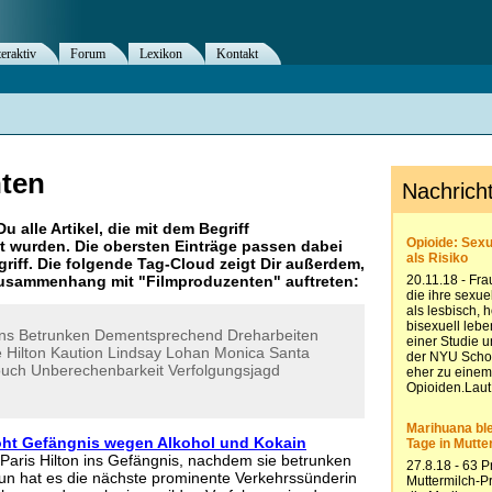
teraktiv
Forum
Lexikon
Kontakt
ten
Du alle Artikel, die mit dem Begriff
 wurden. Die obersten Einträge passen dabei
riff. Die folgende Tag-Cloud zeigt Dir außerdem,
 Zusammenhang mit "
Filmproduzenten
" auftreten:
ns
Betrunken
Dementsprechend
Dreharbeiten
e
Hilton
Kaution
Lindsay
Lohan
Monica
Santa
ouch
Unberechenbarkeit
Verfolgungsjagd
oht Gefängnis wegen Alkohol und Kokain
aris Hilton ins Gefängnis, nachdem sie betrunken
Nun hat es die nächste prominente Verkehrssünderin