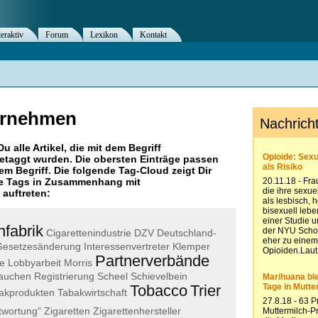
teraktiv
Forum
Lexikon
Kontakt
ernehmen
Du alle Artikel, die mit dem Begriff
etaggt wurden. Die obersten Einträge passen
m Begriff. Die folgende Tag-Cloud zeigt Dir
re Tags in Zusammenhang mit
 auftreten:
nfabrik
Cigarettenindustrie
DZV
Deutschland-
Gesetzesänderung
Interessenvertreter
Klemper
Partnerverbände
fe
Lobbyarbeit
Morris
auchen
Registrierung
Scheel
Schievelbein
Tobacco
Trier
akprodukten
Tabakwirtschaft
twortung“
Zigaretten
Zigarettenhersteller