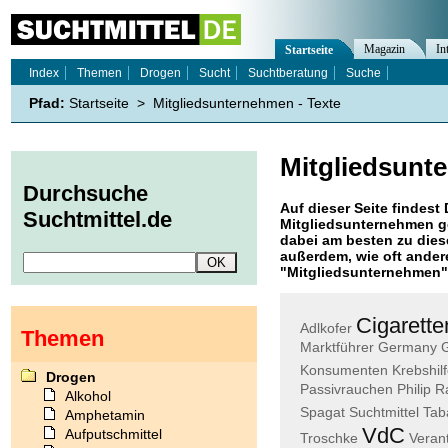
Magazin
In
Startseite
Index
Themen
Drogen
Sucht
Suchtberatung
Suche
Pfad:
Startseite
>
Mitgliedsunternehmen - Texte
Mitgliedsunt
Durchsuche
Auf dieser Seite findest 
Suchtmittel.de
Mitgliedsunternehmen
g
dabei am besten zu diese
außerdem, wie oft ande
"
Mitgliedsunternehmen
"
Cigarette
Adlkofer
Themen
Marktführer
Germany
Konsumenten
Krebshil
Drogen
Passivrauchen
Philip
R
Alkohol
Spagat
Suchtmittel
Tab
Amphetamin
VdC
Aufputschmittel
Troschke
Veran