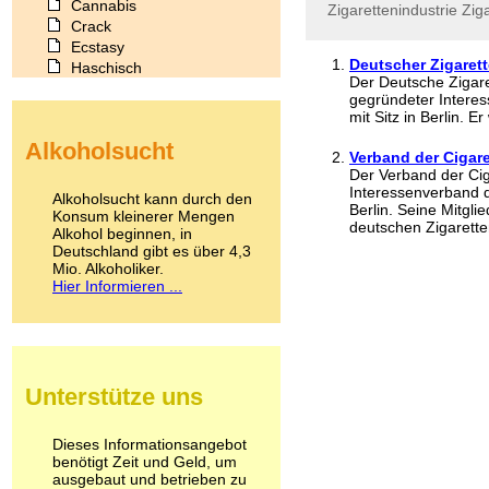
Cannabis
Zigarettenindustrie
Zig
Crack
Ecstasy
Deutscher Zigaret
Haschisch
Der Deutsche Zigare
Heroin
gegründeter Interes
Ibogain
mit Sitz in Berlin. 
Koffein
Alkoholsucht
Kokain
Verband der Cigare
Lachgas
Der Verband der Cig
LSD
Interessenverband de
Alkoholsucht kann durch den
Berlin. Seine Mitg
Marihuana
Konsum kleinerer Mengen
deutschen Zigarette
Alkohol beginnen, in
Medikamente
Deutschland gibt es über 4,3
Meskalin
Mio. Alkoholiker.
Metamphetamin
Hier Informieren ...
Methadon
Morphin
Muskatnuss
Nikotin
Opium
Unterstütze uns
Pilze
Poppers
Psychopharmaka
Dieses Informationsangebot
benötigt Zeit und Geld, um
Schlafmittel
ausgebaut und betrieben zu
Schmerzmittel