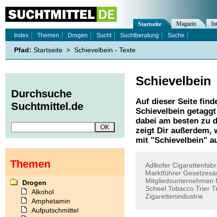
Magazin
In
Startseite
Index
Themen
Drogen
Sucht
Suchtberatung
Suche
Pfad:
Startseite
>
Schievelbein - Texte
Schievelbein
Durchsuche
Auf dieser Seite find
Suchtmittel.de
Schievelbein
getaggt
dabei am besten zu d
zeigt Dir außerdem,
mit "
Schievelbein
" a
Themen
Adlkofer
Cigarettenfabr
Marktführer
Gesetzesä
Mitgliedsunternehmen
Drogen
Scheel
Tobacco
Trier
T
Alkohol
Zigarettenindustrie
Amphetamin
Aufputschmittel