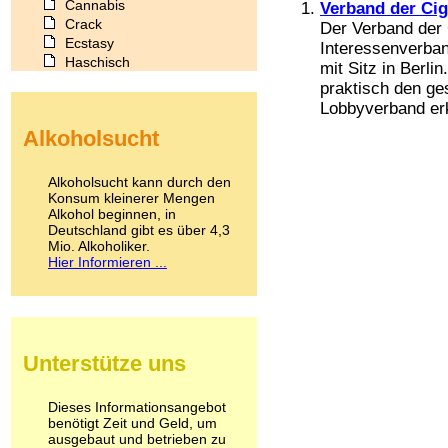
Cannabis
Verband der Cig
Crack
Der Verband der 
Ecstasy
Interessenverban
Haschisch
mit Sitz in Berl
Heroin
praktisch den ge
Ibogain
Lobbyverband erkl
Koffein
Alkoholsucht
Kokain
Lachgas
LSD
Alkoholsucht kann durch den
Marihuana
Konsum kleinerer Mengen
Alkohol beginnen, in
Medikamente
Deutschland gibt es über 4,3
Meskalin
Mio. Alkoholiker.
Metamphetamin
Hier Informieren ...
Methadon
Morphin
Muskatnuss
Nikotin
Opium
Unterstütze uns
Pilze
Poppers
Psychopharmaka
Dieses Informationsangebot
benötigt Zeit und Geld, um
Schlafmittel
ausgebaut und betrieben zu
Schmerzmittel