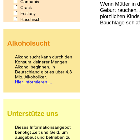
Cannabis
Wenn Mütter in 
Crack
Geburt rauchen, 
Ecstasy
plötzlichen Kinds
Haschisch
Bauchlage schlaf
Heroin
Ibogain
Koffein
Alkoholsucht
Kokain
Lachgas
LSD
Alkoholsucht kann durch den
Marihuana
Konsum kleinerer Mengen
Alkohol beginnen, in
Medikamente
Deutschland gibt es über 4,3
Meskalin
Mio. Alkoholiker.
Metamphetamin
Hier Informieren ...
Methadon
Morphin
Muskatnuss
Nikotin
Opium
Unterstütze uns
Pilze
Poppers
Psychopharmaka
Dieses Informationsangebot
benötigt Zeit und Geld, um
Schlafmittel
ausgebaut und betrieben zu
Schmerzmittel