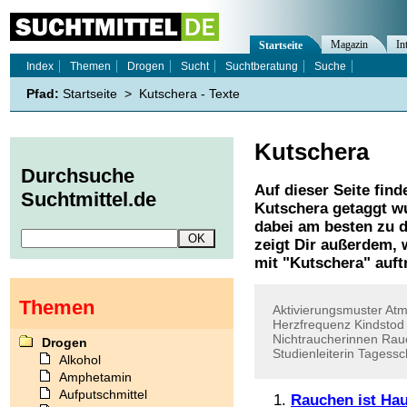
Magazin
In
Startseite
Index
Themen
Drogen
Sucht
Suchtberatung
Suche
Pfad:
Startseite
>
Kutschera - Texte
Kutschera
Durchsuche
Auf dieser Seite find
Suchtmittel.de
Kutschera
getaggt wu
dabei am besten zu d
zeigt Dir außerdem,
mit "
Kutschera
" auft
Themen
Aktivierungsmuster
At
Herzfrequenz
Kindstod
Nichtraucherinnen
Rau
Drogen
Studienleiterin
Tagessc
Alkohol
Amphetamin
Aufputschmittel
Rauchen ist Hau