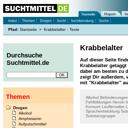
Magazin
In
Startseite
Index
Themen
Drogen
Sucht
Suchtberatung
Suche
Pfad:
Startseite
>
Krabbelalter - Texte
Krabbelalter
Durchsuche
Auf dieser Seite find
Suchtmittel.de
Krabbelalter
getaggt 
dabei am besten zu d
zeigt Dir außerdem,
mit "
Krabbelalter
" au
Themen
Alkohol
Behinderungen
Fehlbildungen
Heroin
I
Konsum
Lauflernalter
L
Drogen
Sprachentwicklung
Sub
Alkohol
Substanzgruppe
Amphetamin
Aufputschmittel