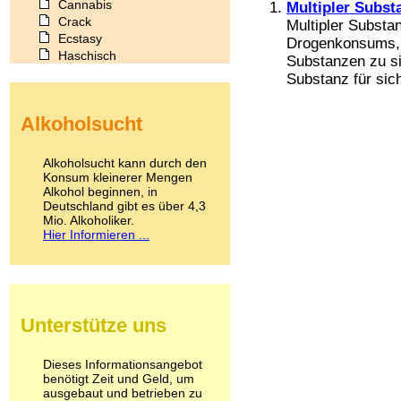
Cannabis
Multipler Subs
Crack
Multipler Substa
Ecstasy
Drogenkonsums, 
Haschisch
Substanzen zu s
Heroin
Substanz für sich
Ibogain
Koffein
Alkoholsucht
Kokain
Lachgas
LSD
Alkoholsucht kann durch den
Marihuana
Konsum kleinerer Mengen
Alkohol beginnen, in
Medikamente
Deutschland gibt es über 4,3
Meskalin
Mio. Alkoholiker.
Metamphetamin
Hier Informieren ...
Methadon
Morphin
Muskatnuss
Nikotin
Opium
Unterstütze uns
Pilze
Poppers
Psychopharmaka
Dieses Informationsangebot
benötigt Zeit und Geld, um
Schlafmittel
ausgebaut und betrieben zu
Schmerzmittel