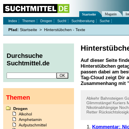
Magazin
In
Startseite
Index
Themen
Drogen
Sucht
Suchtberatung
Suche
Pfad:
Startseite
>
Hinterstübchen - Texte
Hinterstübch
Durchsuche
Auf dieser Seite find
Suchtmittel.de
Hinterstübchen
getag
passen dabei am best
Tag-Cloud zeigt Dir 
Zusammenhang mit 
Themen
Abkehr
Bahnsteigen
Ga
Glimmstängel
Kuriers
M
Nikotinabhängige
Noch
Drogen
Retter
Rücksichtslosigk
Alkohol
Amphetamin
Aufputschmittel
Kommentar: Nic