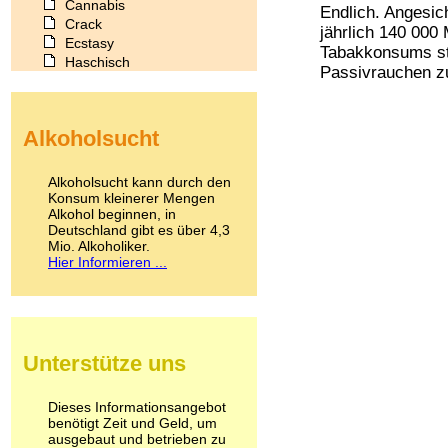
Cannabis
Endlich. Angesic
Crack
jährlich 140 000
Ecstasy
Tabakkonsums ste
Haschisch
Passivrauchen zu
Heroin
Ibogain
Koffein
Alkoholsucht
Kokain
Lachgas
LSD
Alkoholsucht kann durch den
Marihuana
Konsum kleinerer Mengen
Alkohol beginnen, in
Medikamente
Deutschland gibt es über 4,3
Meskalin
Mio. Alkoholiker.
Metamphetamin
Hier Informieren ...
Methadon
Morphin
Muskatnuss
Nikotin
Opium
Unterstütze uns
Pilze
Poppers
Psychopharmaka
Dieses Informationsangebot
benötigt Zeit und Geld, um
Schlafmittel
ausgebaut und betrieben zu
Schmerzmittel