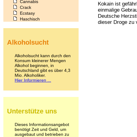
Cannabis
Kokain ist gefähr
Crack
einmalige Gebrau
Ecstasy
Deutsche Herzsti
Haschisch
dieser Droge zu 
Heroin
Ibogain
Koffein
Alkoholsucht
Kokain
Lachgas
LSD
Alkoholsucht kann durch den
Marihuana
Konsum kleinerer Mengen
Alkohol beginnen, in
Medikamente
Deutschland gibt es über 4,3
Meskalin
Mio. Alkoholiker.
Metamphetamin
Hier Informieren ...
Methadon
Morphin
Muskatnuss
Nikotin
Opium
Unterstütze uns
Pilze
Poppers
Psychopharmaka
Dieses Informationsangebot
benötigt Zeit und Geld, um
Schlafmittel
ausgebaut und betrieben zu
Schmerzmittel