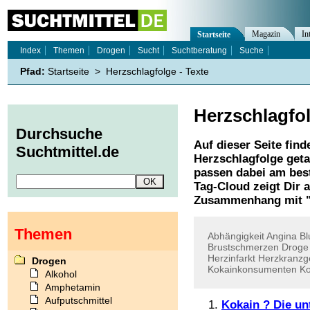
Magazin
In
Startseite
Index
Themen
Drogen
Sucht
Suchtberatung
Suche
Pfad:
Startseite
>
Herzschlagfolge - Texte
Herzschlagfo
Durchsuche
Auf dieser Seite find
Suchtmittel.de
Herzschlagfolge
geta
passen dabei am best
Tag-Cloud zeigt Dir 
Zusammenhang mit 
Themen
Abhängigkeit
Angina
Bl
Brustschmerzen
Droge
Herzinfarkt
Herzkranzg
Drogen
Kokainkonsumenten
K
Alkohol
Amphetamin
Aufputschmittel
Kokain ? Die un