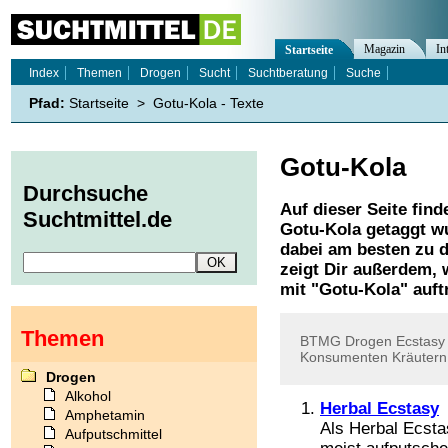
Magazin
In
Startseite
Index
Themen
Drogen
Sucht
Suchtberatung
Suche
Pfad:
Startseite
>
Gotu-Kola - Texte
Gotu-Kola
Durchsuche
Auf dieser Seite find
Suchtmittel.de
Gotu-Kola
getaggt wu
dabei am besten zu d
zeigt Dir außerdem,
mit "
Gotu-Kola
" auft
Themen
BTMG
Drogen
Ecstasy
Konsumenten
Kräutern
Drogen
Alkohol
Herbal Ecstasy
Amphetamin
Als Herbal Ecst
Aufputschmittel