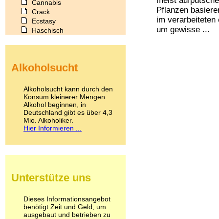
meist aufputsche
Cannabis
Pflanzen basiere
Crack
im verarbeiteten
Ecstasy
um gewisse ...
Haschisch
Heroin
Ibogain
Koffein
Alkoholsucht
Kokain
Lachgas
LSD
Alkoholsucht kann durch den
Marihuana
Konsum kleinerer Mengen
Alkohol beginnen, in
Medikamente
Deutschland gibt es über 4,3
Meskalin
Mio. Alkoholiker.
Metamphetamin
Hier Informieren ...
Methadon
Morphin
Muskatnuss
Nikotin
Opium
Unterstütze uns
Pilze
Poppers
Psychopharmaka
Dieses Informationsangebot
benötigt Zeit und Geld, um
Schlafmittel
ausgebaut und betrieben zu
Schmerzmittel