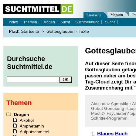
Magazin
In
Startseite
Index
Themen
Drogen
Sucht
Suchtberatung
Suche
Pfad:
Startseite
>
Gottesglauben - Texte
Gottesglaube
Durchsuche
Auf dieser Seite find
Suchtmittel.de
Gottesglauben
getagg
passen dabei am best
Tag-Cloud zeigt Dir 
Zusammenhang mit 
Themen
Abstinenz
Agnostiker
A
Gebet
Genesung
Haupt
Macht?
Psychiater?
Spi
Drogen
Schritte-Programm
Alkohol
Amphetamin
Aufputschmittel
Blaues Buch