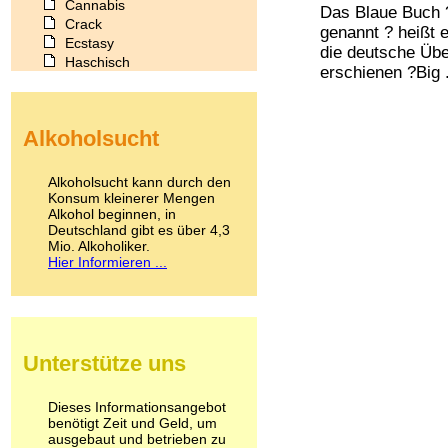
Cannabis
Das Blaue Buch 
Crack
genannt ? heißt 
Ecstasy
die deutsche Üb
Haschisch
erschienen ?Big .
Heroin
Ibogain
Koffein
Alkoholsucht
Kokain
Lachgas
LSD
Alkoholsucht kann durch den
Marihuana
Konsum kleinerer Mengen
Alkohol beginnen, in
Medikamente
Deutschland gibt es über 4,3
Meskalin
Mio. Alkoholiker.
Metamphetamin
Hier Informieren ...
Methadon
Morphin
Muskatnuss
Nikotin
Opium
Unterstütze uns
Pilze
Poppers
Psychopharmaka
Dieses Informationsangebot
benötigt Zeit und Geld, um
Schlafmittel
ausgebaut und betrieben zu
Schmerzmittel