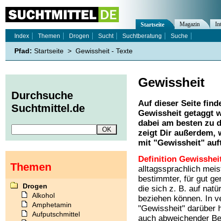
Magazin
In
Startseite
Index
Themen
Drogen
Sucht
Suchtberatung
Suche
Pfad:
Startseite
>
Gewissheit - Texte
Gewissheit
Durchsuche
Auf dieser Seite find
Suchtmittel.de
Gewissheit
getaggt w
dabei am besten zu d
zeigt Dir außerdem,
mit "
Gewissheit
" auf
Definition Gewisshei
Themen
alltagssprachlich meis
bestimmter, für gut ge
Drogen
die sich z. B. auf nat
Alkohol
beziehen können. In 
Amphetamin
"Gewissheit" darüber h
Aufputschmittel
auch abweichender Be