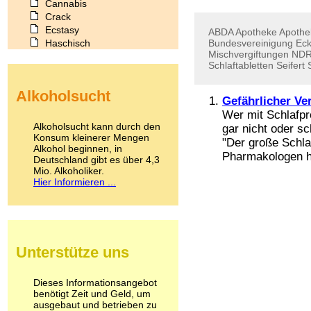
Cannabis
Crack
Ecstasy
ABDA
Apotheke
Apothe
Haschisch
Bundesvereinigung
Eck
Mischvergiftungen
ND
Heroin
Schlaftabletten
Seifert
Ibogain
Koffein
Alkoholsucht
Kokain
Gefährlicher Ve
Lachgas
Wer mit Schlafpr
LSD
Alkoholsucht kann durch den
gar nicht oder s
Marihuana
Konsum kleinerer Mengen
"Der große Schla
Alkohol beginnen, in
Medikamente
Pharmakologen ha
Deutschland gibt es über 4,3
Meskalin
Mio. Alkoholiker.
Metamphetamin
Hier Informieren ...
Methadon
Morphin
Muskatnuss
Nikotin
Opium
Unterstütze uns
Pilze
Poppers
Psychopharmaka
Dieses Informationsangebot
benötigt Zeit und Geld, um
Schlafmittel
ausgebaut und betrieben zu
Schmerzmittel