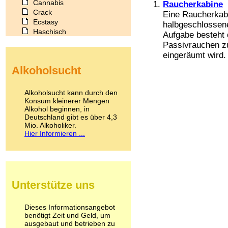
Cannabis
Raucherkabine
Crack
Eine Raucherkabi
Ecstasy
halbgeschlossen
Haschisch
Aufgabe besteht 
Heroin
Passivrauchen z
Ibogain
eingeräumt wird.
Koffein
Alkoholsucht
Kokain
Lachgas
LSD
Alkoholsucht kann durch den
Marihuana
Konsum kleinerer Mengen
Alkohol beginnen, in
Medikamente
Deutschland gibt es über 4,3
Meskalin
Mio. Alkoholiker.
Metamphetamin
Hier Informieren ...
Methadon
Morphin
Muskatnuss
Nikotin
Opium
Unterstütze uns
Pilze
Poppers
Psychopharmaka
Dieses Informationsangebot
benötigt Zeit und Geld, um
Schlafmittel
ausgebaut und betrieben zu
Schmerzmittel