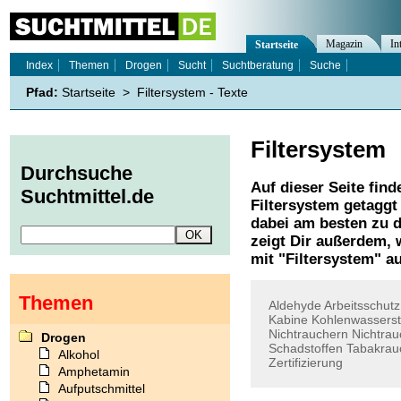
Magazin
In
Startseite
Index
Themen
Drogen
Sucht
Suchtberatung
Suche
Pfad:
Startseite
>
Filtersystem - Texte
Filtersystem
Durchsuche
Auf dieser Seite find
Suchtmittel.de
Filtersystem
getaggt 
dabei am besten zu d
zeigt Dir außerdem,
mit "
Filtersystem
" a
Themen
Aldehyde
Arbeitsschutz
Kabine
Kohlenwasserst
Nichtrauchern
Nichtrau
Drogen
Schadstoffen
Tabakrau
Alkohol
Zertifizierung
Amphetamin
Aufputschmittel