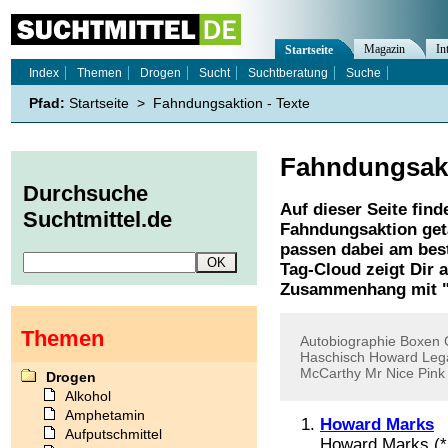
Magazin
In
Startseite
Index
Themen
Drogen
Sucht
Suchtberatung
Suche
Pfad:
Startseite
>
Fahndungsaktion - Texte
Fahndungsak
Durchsuche
Auf dieser Seite find
Suchtmittel.de
Fahndungsaktion
get
passen dabei am best
Tag-Cloud zeigt Dir 
Zusammenhang mit 
Themen
Autobiographie
Boxen
Haschisch
Howard
Leg
McCarthy
Mr
Nice
Pink
Drogen
Alkohol
Amphetamin
Howard Marks
Aufputschmittel
Howard Marks (*19