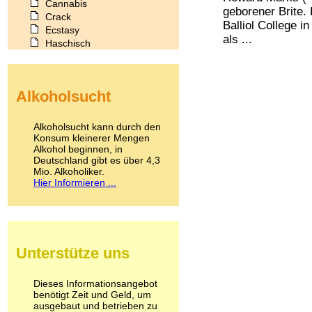
Cannabis
geborener Brite.
Crack
Balliol College i
Ecstasy
als ...
Haschisch
Heroin
Ibogain
Koffein
Alkoholsucht
Kokain
Lachgas
LSD
Alkoholsucht kann durch den
Marihuana
Konsum kleinerer Mengen
Alkohol beginnen, in
Medikamente
Deutschland gibt es über 4,3
Meskalin
Mio. Alkoholiker.
Metamphetamin
Hier Informieren ...
Methadon
Morphin
Muskatnuss
Nikotin
Opium
Unterstütze uns
Pilze
Poppers
Psychopharmaka
Dieses Informationsangebot
benötigt Zeit und Geld, um
Schlafmittel
ausgebaut und betrieben zu
Schmerzmittel