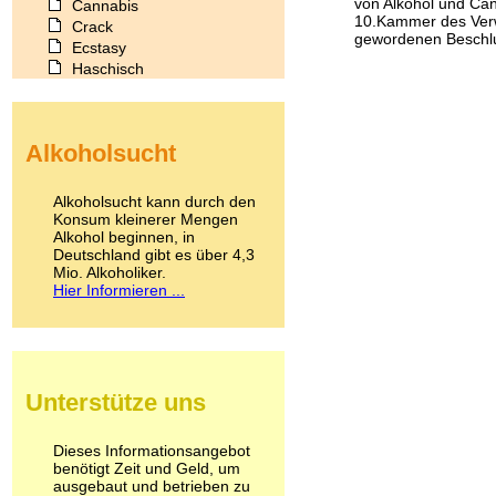
von Alkohol und Ca
Cannabis
10.Kammer des Verwal
Crack
gewordenen Beschlu
Ecstasy
Haschisch
Heroin
Ibogain
Koffein
Alkoholsucht
Kokain
Lachgas
LSD
Alkoholsucht kann durch den
Marihuana
Konsum kleinerer Mengen
Alkohol beginnen, in
Medikamente
Deutschland gibt es über 4,3
Meskalin
Mio. Alkoholiker.
Metamphetamin
Hier Informieren ...
Methadon
Morphin
Muskatnuss
Nikotin
Opium
Unterstütze uns
Pilze
Poppers
Psychopharmaka
Dieses Informationsangebot
benötigt Zeit und Geld, um
Schlafmittel
ausgebaut und betrieben zu
Schmerzmittel