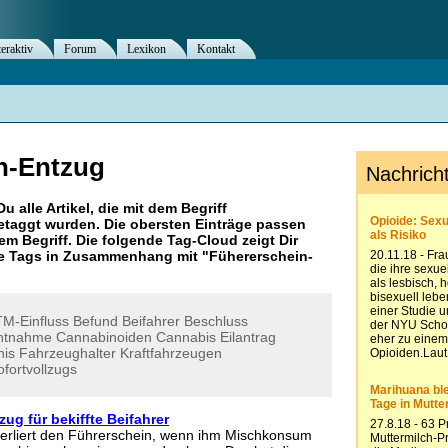
teraktiv
Forum
Lexikon
Kontakt
n-Entzug
Du alle Artikel, die mit dem Begriff
taggt wurden. Die obersten Einträge passen
m Begriff. Die folgende Tag-Cloud zeigt Dir
re Tags in Zusammenhang mit "
Fühererschein-
M-Einfluss
Befund
Beifahrer
Beschluss
entnahme
Cannabinoiden
Cannabis
Eilantrag
nis
Fahrzeughalter
Kraftfahrzeugen
ofortvollzugs
ug für bekiffte Beifahrer
verliert den Führerschein, wenn ihm Mischkonsum