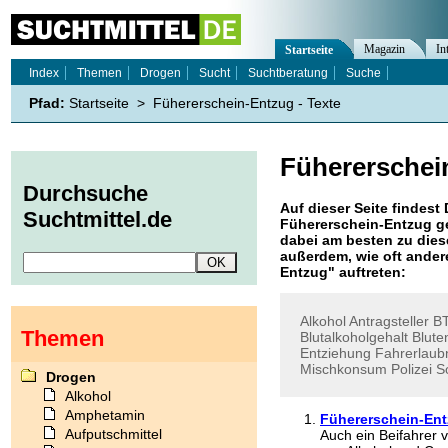
Magazin
In
Startseite
Index
Themen
Drogen
Sucht
Suchtberatung
Suche
Pfad:
Startseite
>
Fühererschein-Entzug - Texte
Fühererschei
Durchsuche
Auf dieser Seite findest 
Suchtmittel.de
Fühererschein-Entzug
ge
dabei am besten zu diese
außerdem, wie oft ande
Entzug
" auftreten:
Alkohol
Antragsteller
BT
Themen
Blutalkoholgehalt
Blut
Entziehung
Fahrerlaub
Mischkonsum
Polizei
S
Drogen
Alkohol
Amphetamin
Fühererschein-Entz
Aufputschmittel
Auch ein Beifahrer 