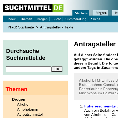
Magazin
In
Startseite
Index
Themen
Drogen
Sucht
Suchtberatung
Suche
Pfad:
Startseite
>
Antragsteller - Texte
Antragsteller
Durchsuche
Auf dieser Seite findest 
Suchtmittel.de
getaggt wurden. Die obe
diesem Begriff. Die folg
andere Tags in Zusamme
Alkohol
BTM-Einfluss
B
Blutentnahme
Cannabi
Themen
Fahrerlaubnis
Fahrzeug
Mischkonsum
Polizei
S
Drogen
Alkohol
Fühererschein-Entz
Amphetamin
Auch ein Beifahrer 
Aufputschmittel
von Alkohol und Ca