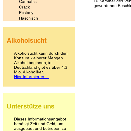
10.Kammer des Verwal
Cannabis
gewordenen Beschlu
Crack
Ecstasy
Haschisch
Heroin
Ibogain
Koffein
Alkoholsucht
Kokain
Lachgas
LSD
Alkoholsucht kann durch den
Marihuana
Konsum kleinerer Mengen
Alkohol beginnen, in
Medikamente
Deutschland gibt es über 4,3
Meskalin
Mio. Alkoholiker.
Metamphetamin
Hier Informieren ...
Methadon
Morphin
Muskatnuss
Nikotin
Opium
Unterstütze uns
Pilze
Poppers
Psychopharmaka
Dieses Informationsangebot
benötigt Zeit und Geld, um
Schlafmittel
ausgebaut und betrieben zu
Schmerzmittel