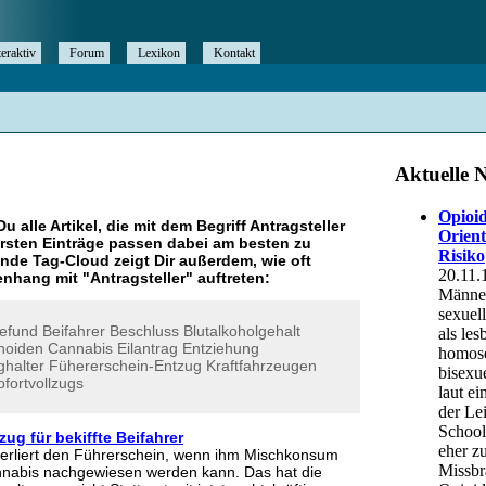
teraktiv
Forum
Lexikon
Kontakt
Du alle Artikel, die mit dem Begriff
Antragsteller
rsten Einträge passen dabei am besten zu
ende Tag-Cloud zeigt Dir außerdem, wie oft
nhang mit "
Antragsteller
" auftreten:
efund
Beifahrer
Beschluss
Blutalkoholgehalt
noiden
Cannabis
Eilantrag
Entziehung
halter
Fühererschein-Entzug
Kraftfahrzeugen
ofortvollzugs
ug für bekiffte Beifahrer
verliert den Führerschein, wenn ihm Mischkonsum
nnabis nachgewiesen werden kann. Das hat die