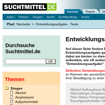
Magazin
In
Startseite
Index
Themen
Drogen
Sucht
Suchtberatung
Suche
Pfad:
Startseite
>
Entwicklungsaufgabe - Texte
Entwicklungs
Durchsuche
Auf dieser Seite findest 
Suchtmittel.de
Entwicklungsaufgabe
ge
dabei am besten zu diese
außerdem, wie oft ande
"
Entwicklungsaufgabe
"
Definition Entwicklungs
im Rahmen der persönlich
ihrer Bewältigung zu einer
Themen
Drogen
Alkohol
Aufbauphase
B
Alkohol
Gleichaltriger
Gruppen
Peer-Status
Peergrupp
Amphetamin
Rauchgewohnheiten
Si
Aufputschmittel