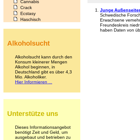
Cannabis
Crack
Junge Außenseiter
Ecstasy
Schwedische Forsch
Haschisch
Erwachsene vemehrt
Freundeskreis niedri
Heroin
haben Daten von übe
Ibogain
Koffein
Alkoholsucht
Kokain
Lachgas
LSD
Alkoholsucht kann durch den
Marihuana
Konsum kleinerer Mengen
Alkohol beginnen, in
Medikamente
Deutschland gibt es über 4,3
Meskalin
Mio. Alkoholiker.
Metamphetamin
Hier Informieren ...
Methadon
Morphin
Muskatnuss
Nikotin
Opium
Unterstütze uns
Pilze
Poppers
Psychopharmaka
Dieses Informationsangebot
benötigt Zeit und Geld, um
Schlafmittel
ausgebaut und betrieben zu
Schmerzmittel