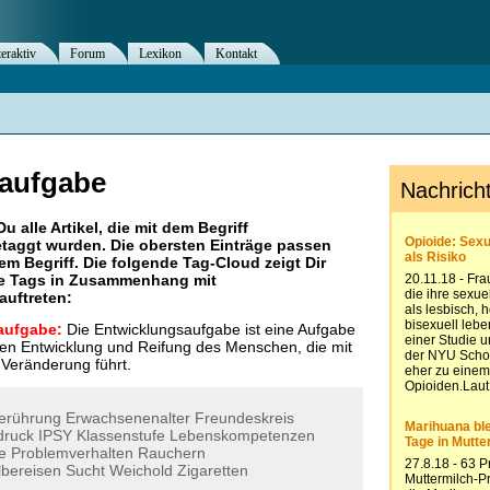
teraktiv
Forum
Lexikon
Kontakt
aufgabe
Du alle Artikel, die mit dem Begriff
taggt wurden. Die obersten Einträge passen
m Begriff. Die folgende Tag-Cloud zeigt Dir
re Tags in Zusammenhang mit
 auftreten:
aufgabe:
Die Entwicklungsaufgabe ist eine Aufgabe
en Entwicklung und Reifung des Menschen, die mit
 Veränderung führt.
erührung
Erwachsenenalter
Freundeskreis
druck
IPSY
Klassenstufe
Lebenskompetenzen
e
Problemverhalten
Rauchern
lbereisen
Sucht
Weichold
Zigaretten