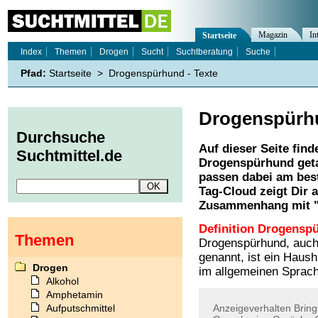
Magazin
In
Startseite
Index
Themen
Drogen
Sucht
Suchtberatung
Suche
Pfad:
Startseite
>
Drogenspürhund - Texte
Drogenspürh
Durchsuche
Auf dieser Seite find
Suchtmittel.de
Drogenspürhund
geta
passen dabei am best
Tag-Cloud zeigt Dir 
Zusammenhang mit 
Definition Drogensp
Themen
Drogenspürhund, auch
genannt, ist ein Haus
Drogen
im allgemeinen Sprach
Alkohol
Amphetamin
Aufputschmittel
Anzeigeverhalten
Bring