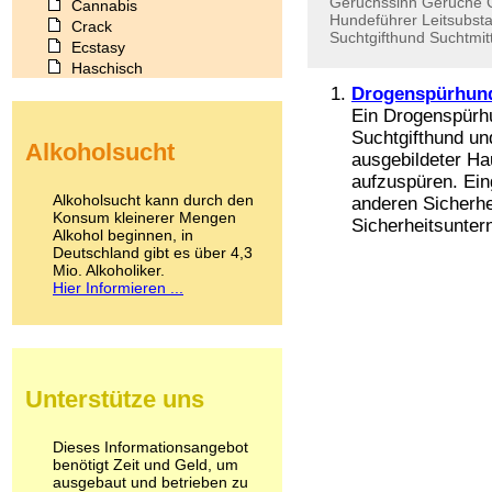
Geruchssinn
Gerüche
Cannabis
Hundeführer
Leitsubst
Crack
Suchtgifthund
Suchtmit
Ecstasy
Haschisch
Heroin
Drogenspürhun
Ibogain
Ein Drogenspürh
Koffein
Suchtgifthund un
Alkoholsucht
Kokain
ausgebildeter Ha
Lachgas
aufzuspüren. Ein
LSD
Alkoholsucht kann durch den
anderen Sicherhe
Marihuana
Konsum kleinerer Mengen
Sicherheitsunter
Alkohol beginnen, in
Medikamente
Deutschland gibt es über 4,3
Meskalin
Mio. Alkoholiker.
Metamphetamin
Hier Informieren ...
Methadon
Morphin
Muskatnuss
Nikotin
Opium
Unterstütze uns
Pilze
Poppers
Psychopharmaka
Dieses Informationsangebot
benötigt Zeit und Geld, um
Schlafmittel
ausgebaut und betrieben zu
Schmerzmittel