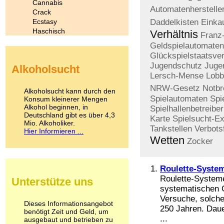
Cannabis
Automatenherstelle
Crack
Ecstasy
Daddelkisten
Einka
Haschisch
Verhältnis
Franz
Heroin
Geldspielautomaten
Ibogain
Glückspielstaatsver
Koffein
Jugendschutz
Juge
Alkoholsucht
Kokain
Lersch-Mense
Lobb
Lachgas
NRW-Gesetz
Notb
LSD
Alkoholsucht kann durch den
Marihuana
Spielautomaten
Spi
Konsum kleinerer Mengen
Alkohol beginnen, in
Medikamente
Spielhallenbetreiber
Deutschland gibt es über 4,3
Meskalin
Karte
Spielsucht-E
Mio. Alkoholiker.
Metamphetamin
Tankstellen
Verbots
Hier Informieren ...
Methadon
Wetten
Zocker
Morphin
Muskatnuss
Nikotin
Roulette-Syste
Opium
Roulette-Systeme
Unterstütze uns
Pilze
systematischen G
Poppers
Versuche, solche
Psychopharmaka
Dieses Informationsangebot
250 Jahren. Daue
benötigt Zeit und Geld, um
Schlafmittel
...
ausgebaut und betrieben zu
Schmerzmittel