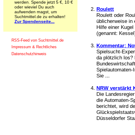
werden. Spende jetzt 5 €, 10 €
Schnüffelstoffe
oder wieviel Du auch
Roulett
Spice
aufwenden magst, um
Roulett oder Roul
Sucht / Süchte
Suchtmittel.de zu erhalten!
üblicherweise in
Zur Spendenseite...
Alkoholsucht
Hilfe einer Kugel
Arbeitssucht
Co-Abhängigkeit
(genannt: Kessel)
Computersucht
RSS-Feed von Suchtmittel.de
Ess-Brechsucht
Kommentar: Not
Impressum & Rechtliches
Essstörungen
Spielsucht-Exper
Datenschutzhinweis
Fernsehsucht
da plötzlich los?
Fresssucht
Bundeswirtschaft
Internetsucht
Spielautomaten-In
Kaufsucht
Sie ...
Koffeinsucht
Magersucht
NRW verstärkt 
Mediensucht
Die Landesregie
Medikamentensucht
die Automaten-Sp
Nikotinsucht
berichtet, wird 
Pornografiesucht
Glückspielstaatsv
Sammelsucht
Düsseldorfer Staa
Sexsucht
Spielsucht
Medien