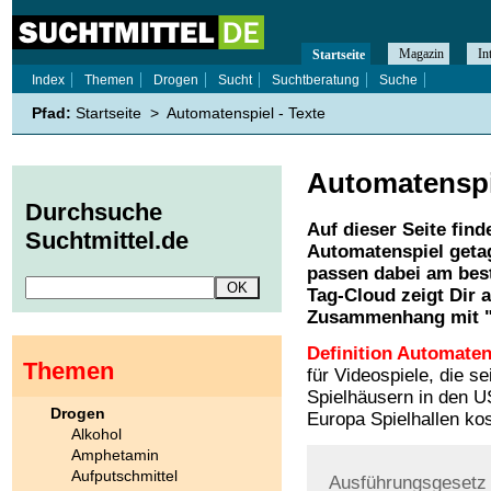
Magazin
In
Startseite
Index
Themen
Drogen
Sucht
Suchtberatung
Suche
Pfad:
Startseite
>
Automatenspiel - Texte
Automatenspi
Durchsuche
Auf dieser Seite find
Suchtmittel.de
Automatenspiel
getag
passen dabei am best
Tag-Cloud zeigt Dir 
Zusammenhang mit 
Definition Automaten
Themen
für Videospiele, die se
Spielhäusern in den U
Drogen
Europa Spielhallen ko
Alkohol
Amphetamin
Aufputschmittel
Ausführungsgesetz