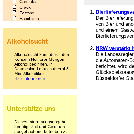
Cannabis
Crack
Bierlieferungsv
Ecstasy
Der Bierlieferung
Haschisch
von Bier und and
Heroin
und einem Gastwi
Ibogain
Koffein
Bierlieferungsver
Alkoholsucht
Kokain
Lachgas
NRW verstärkt 
LSD
Die Landesregie
Alkoholsucht kann durch den
Marihuana
Konsum kleinerer Mengen
die Automaten-Sp
Alkohol beginnen, in
Medikamente
berichtet, wird 
Deutschland gibt es über 4,3
Meskalin
Glückspielstaatsv
Mio. Alkoholiker.
Metamphetamin
Düsseldorfer Staa
Hier Informieren ...
Methadon
Morphin
Muskatnuss
Nikotin
Opium
Unterstütze uns
Pilze
Poppers
Psychopharmaka
Dieses Informationsangebot
benötigt Zeit und Geld, um
Schlafmittel
ausgebaut und betrieben zu
Schmerzmittel