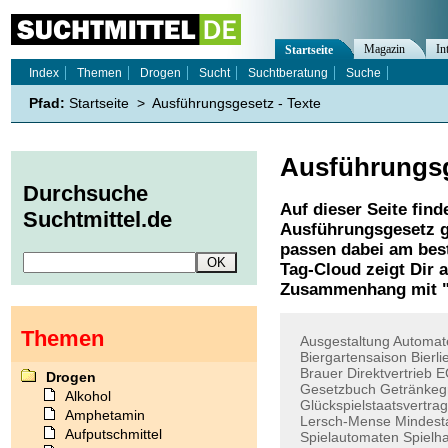
Magazin
In
Startseite
Index
Themen
Drogen
Sucht
Suchtberatung
Suche
Pfad:
Startseite
>
Ausführungsgesetz - Texte
Ausführungs
Durchsuche
Auf dieser Seite find
Suchtmittel.de
Ausführungsgesetz
g
passen dabei am best
Tag-Cloud zeigt Dir 
Zusammenhang mit 
Themen
Ausgestaltung
Automat
Biergartensaison
Bierl
Brauer
Direktvertrieb
E
Drogen
Gesetzbuch
Getränkeg
Alkohol
Glückspielstaatsvertrag
Amphetamin
Lersch-Mense
Mindest
Aufputschmittel
Spielautomaten
Spielha