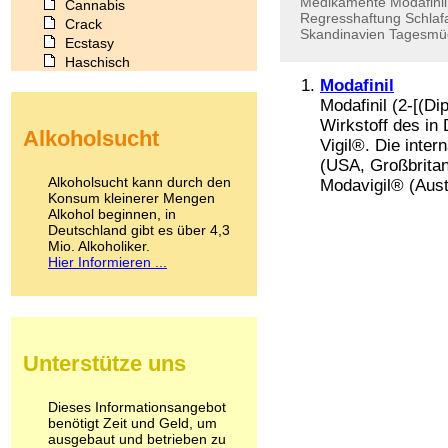
Medikamente
Modafinil
Cannabis
Regresshaftung
Schla
Crack
Skandinavien
Tagesmüd
Ecstasy
Haschisch
Heroin
Modafinil
Ibogain
Modafinil (2-[(Di
Koffein
Wirkstoff des in
Alkoholsucht
Kokain
Vigil®. Die inte
Lachgas
(USA, Großbritan
LSD
Alkoholsucht kann durch den
Modavigil® (Aust
Marihuana
Konsum kleinerer Mengen
Alkohol beginnen, in
Medikamente
Deutschland gibt es über 4,3
Meskalin
Mio. Alkoholiker.
Metamphetamin
Hier Informieren ...
Methadon
Morphin
Muskatnuss
Nikotin
Opium
Unterstütze uns
Pilze
Poppers
Psychopharmaka
Dieses Informationsangebot
benötigt Zeit und Geld, um
Schlafmittel
ausgebaut und betrieben zu
Schmerzmittel