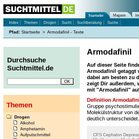
Magazin
In
Startseite
Index
Themen
Drogen
Sucht
Suchtberatung
Suche
Pfad:
Startseite
>
Armodafinil - Texte
Armodafinil
Durchsuche
Auf dieser Seite find
Suchtmittel.de
Armodafinil
getaggt 
dabei am besten zu d
zeigt Dir außerdem,
mit "
Armodafinil
" au
Definition Armodafini
Themen
Gruppe psychostimulie
Molekülstruktur von d
Drogen
deutlich unterscheidet
Alkohol
Amphetamin
Aufputschmittel
CFS
Cephalon
Depress