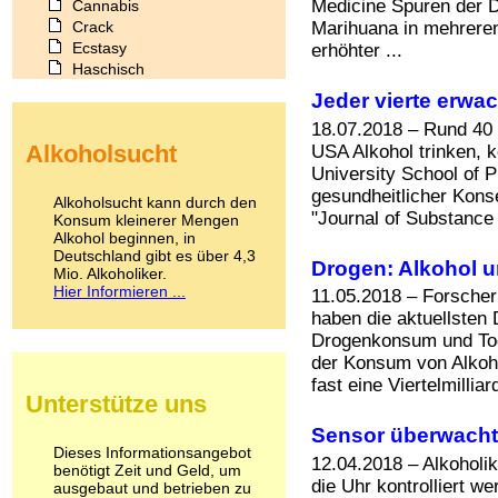
Medicine Spuren der D
Cannabis
Crack
Marihuana in mehrere
Ecstasy
erhöhter ...
Haschisch
Heroin
Jeder vierte erwac
Ibogain
18.07.2018 – Rund 40 
Koffein
Alkoholsucht
USA Alkohol trinken, 
Kokain
University School of P
Lachgas
gesundheitlicher Kons
LSD
Alkoholsucht kann durch den
Marihuana
"Journal of Substance 
Konsum kleinerer Mengen
Alkohol beginnen, in
Medikamente
Deutschland gibt es über 4,3
Meskalin
Drogen: Alkohol 
Mio. Alkoholiker.
Metamphetamin
Hier Informieren ...
11.05.2018 – Forscher
Methadon
haben die aktuellsten 
Morphin
Drogenkonsum und Tod
Muskatnuss
der Konsum von Alkoh
Nikotin
fast eine Viertelmillia
Opium
Unterstütze uns
Pilze
Poppers
Sensor überwacht,
Psychopharmaka
Dieses Informationsangebot
12.04.2018 – Alkoholi
benötigt Zeit und Geld, um
Schlafmittel
die Uhr kontrolliert w
ausgebaut und betrieben zu
Schmerzmittel