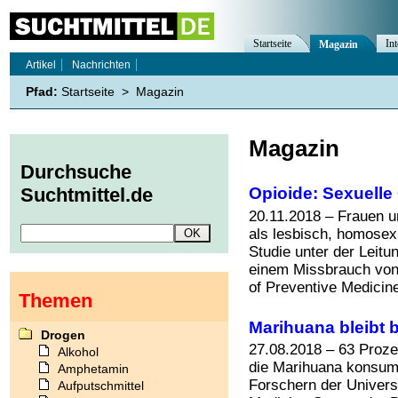
Startseite
Int
Magazin
Artikel
Nachrichten
Pfad:
Startseite
>
Magazin
Magazin
Durchsuche
Opioide: Sexuelle 
Suchtmittel.de
20.11.2018 – Frauen un
als lesbisch, homosexu
Studie unter der Leit
einem Missbrauch von
of Preventive Medicine"
Themen
Marihuana bleibt 
Drogen
27.08.2018 – 63 Proze
Alkohol
die Marihuana konsumie
Amphetamin
Forschern der Universi
Aufputschmittel