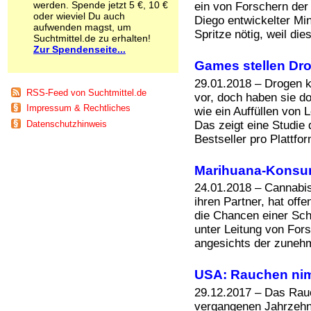
werden. Spende jetzt 5 €, 10 €
ein von Forschern der 
Schnüffelstoffe
oder wieviel Du auch
Diego entwickelter Min
Spice
aufwenden magst, um
Spritze nötig, weil dies
Sucht / Süchte
Suchtmittel.de zu erhalten!
Zur Spendenseite...
Alkoholsucht
Arbeitssucht
Games stellen Drog
Co-Abhängigkeit
29.01.2018 – Drogen 
Computersucht
RSS-Feed von Suchtmittel.de
vor, doch haben sie do
Ess-Brechsucht
Impressum & Rechtliches
wie ein Auffüllen von 
Essstörungen
Das zeigt eine Studie 
Datenschutzhinweis
Fernsehsucht
Bestseller pro Plattfor
Fresssucht
Internetsucht
Kaufsucht
Marihuana-Konsum
Koffeinsucht
24.01.2018 – Cannabis
Magersucht
ihren Partner, hat off
Mediensucht
die Chancen einer Sch
Medikamentensucht
unter Leitung von Fors
Nikotinsucht
angesichts der zunehm
Pornografiesucht
Sammelsucht
USA: Rauchen ni
Sexsucht
Spielsucht
29.12.2017 – Das Rauc
Medien
vergangenen Jahrzehn