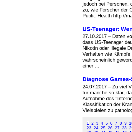
Bücher
jedoch bei Personen, d
Filme
zu, wie Forscher der 
Public Health http://
US-Teenager: Weni
27.10.2017 – Daten v
dass US-Teenager deut
Nikotin oder illegale
Verhalten wie Kämpfe 
wahrscheinlich geword
einer ...
Diagnose Games-Su
24.07.2017 – Zu viel V
für manche so klar, da
Aufnahme des "Internet
Klassifikation der Kra
Vielspielen zu patholog
1
2
3
4
5
6
7
8
9
1
23
24
25
26
27
28
2