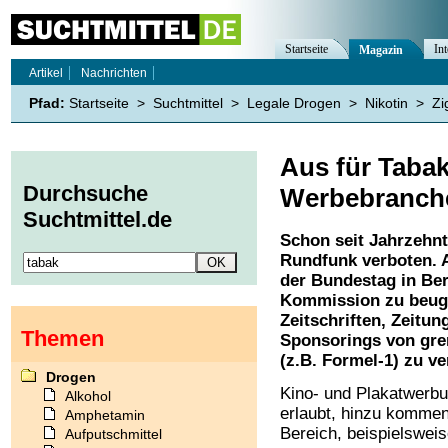
Startseite
Int
Magazin
Artikel
Nachrichten
Pfad:
Startseite
>
Suchtmittel
>
Legale Drogen
>
Nikotin
>
Zi
Aus für Taba
Durchsuche
Werbebranche
Suchtmittel.de
Schon seit Jahrzehn
Rundfunk verboten. 
der Bundestag in Ber
Kommission zu beuge
Zeitschriften, Zeitu
Themen
Sponsorings von gre
(z.B. Formel-1) zu ve
Drogen
Kino- und Plakatwerbu
Alkohol
erlaubt, hinzu kommen
Amphetamin
Bereich, beispielsweis
Aufputschmittel