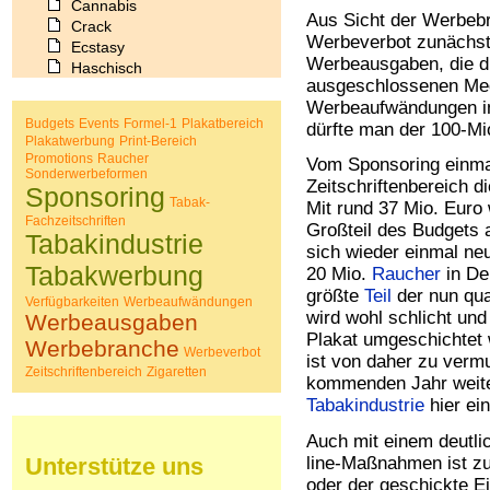
Cannabis
Aus Sicht der Werbebr
Crack
Werbeverbot zunächst 
Ecstasy
Werbeausgaben, die 
Haschisch
ausgeschlossenen Medi
Heroin
Werbeaufwändungen im
Ibogain
Budgets
Events
Formel-1
Plakatbereich
dürfte man der 100-M
Koffein
Plakatwerbung
Print-Bereich
Kokain
Promotions
Raucher
Vom Sponsoring einma
Lachgas
Sonderwerbeformen
Zeitschriftenbereich 
Sponsoring
LSD
Tabak-
Mit rund 37 Mio. Euro
Marihuana
Fachzeitschriften
Großteil des Budgets
Medikamente
Tabakindustrie
sich wieder einmal n
Meskalin
Tabakwerbung
20 Mio.
Raucher
in De
Metamphetamin
größte
Teil
der nun qua
Methadon
Verfügbarkeiten
Werbeaufwändungen
wird wohl schlicht und
Morphin
Werbeausgaben
Muskatnuss
Plakat umgeschichtet 
Werbebranche
Werbeverbot
Nikotin
ist von daher zu verm
Zeitschriftenbereich
Zigaretten
Opium
kommenden Jahr weiter 
Pilze
Tabakindustrie
hier ei
Poppers
Auch mit einem deutli
Psychopharmaka
Unterstütze uns
line-Maßnahmen ist zu
Schlafmittel
Schmerzmittel
oder der geschickte 