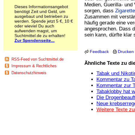
Schnüffelstoffe
Medien, Guerilla- und 
Dieses Informationsangebot
Spice
sorgen, dass
Zigarett
benötigt Zeit und Geld, um
Sucht / Süchte
ausgebaut und betrieben zu
Zusammen mit verstär
werden. Spende jetzt 5 €, 10 €
Alkoholsucht
häufig gerade eine ve
oder wieviel Du auch
Arbeitssucht
angesprochen. Dass di
aufwenden magst, um
Co-Abhängigkeit
sein kann, dürfte klar 
Suchtmittel.de zu erhalten!
Computersucht
Zur Spendenseite...
Ess-Brechsucht
Essstörungen
Feedback
Drucken
Fernsehsucht
RSS-Feed von Suchtmittel.de
Fresssucht
Ähnliche Texte zu d
Impressum & Rechtliches
Internetsucht
Kaufsucht
Tabak und Nikoti
Datenschutzhinweis
Koffeinsucht
Kommentar zu Ta
Magersucht
Kommentar zur T
Mediensucht
Tabaklobby hat w
Medikamentensucht
Die Drogenbeauf
Nikotinsucht
Neue krebserreg
Pornografiesucht
Weitere Texte z
Sammelsucht
Sexsucht
Spielsucht
Medien