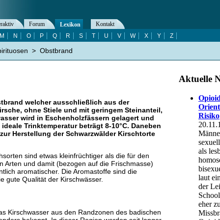
eraktiv
Forum
Kontakt
Lexikon
M
N
O
P
Q
R
S
T
U
V
W
X
Y
Z
irituosen
>
Obstbrand
stbrand welcher ausschließlich aus der
rsche, ohne Stiele und mit geringem Steinanteil,
wasser wird in Eschenholzfässern gelagert und
 ideale Trinktemperatur beträgt 8-10°C. Daneben
zur Herstellung der Schwarzwälder Kirschtorte
orten sind etwas kleinfrüchtiger als die für den
n Arten und damit (bezogen auf die Frischmasse)
tlich aromatischer. Die Aromastoffe sind die
e gute Qualität der Kirschwässer.
 das Kirschwasser aus den Randzonen des badischen
ders bekannt. In dieser Region werden seit langer