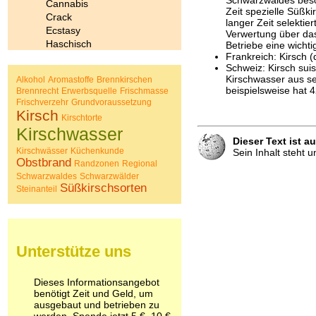
Cannabis
Zeit spezielle Süßki
Crack
langer Zeit selekti
Ecstasy
Verwertung über das
Haschisch
Betriebe eine wicht
Frankreich: Kirsch 
Heroin
Schweiz: Kirsch sui
Ibogain
Kirschwasser aus se
Alkohol
Aromastoffe
Brennkirschen
Koffein
beispielsweise hat 
Brennrecht
Erwerbsquelle
Frischmasse
Kokain
Frischverzehr
Grundvoraussetzung
Lachgas
Kirsch
Kirschtorte
LSD
Kirschwasser
Marihuana
Dieser Text ist a
Medikamente
Kirschwässer
Küchenkunde
Sein Inhalt steht 
Obstbrand
Meskalin
Randzonen
Regional
Schwarzwaldes
Schwarzwälder
Metamphetamin
Süßkirschsorten
Steinanteil
Methadon
Morphin
Muskatnuss
Nikotin
Opium
Unterstütze uns
Pilze
Poppers
Dieses Informationsangebot
Psychopharmaka
benötigt Zeit und Geld, um
Schlafmittel
ausgebaut und betrieben zu
Schmerzmittel
werden. Spende jetzt 5 €, 10 €