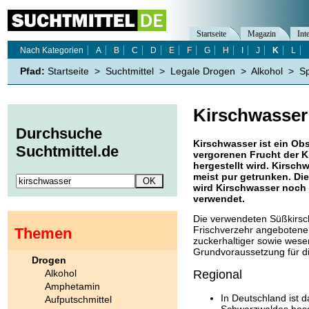
Startseite
Magazin
Int
Nach Kategorien
A
B
C
D
E
F
G
H
I
J
K
L
Pfad:
Startseite
>
Suchtmittel
>
Legale Drogen
>
Alkohol
>
Sp
Kirschwasser
Durchsuche
Kirschwasser ist ein Ob
Suchtmittel.de
vergorenen Frucht der Ki
hergestellt wird. Kirsch
meist pur getrunken. Die
wird Kirschwasser noch 
verwendet.
Die verwendeten Süßkirschs
Frischverzehr angebotene
Themen
zuckerhaltiger sowie wesen
Grundvoraussetzung für di
Drogen
Alkohol
Regional
Amphetamin
In Deutschland ist
Aufputschmittel
Schwarzwaldes beson