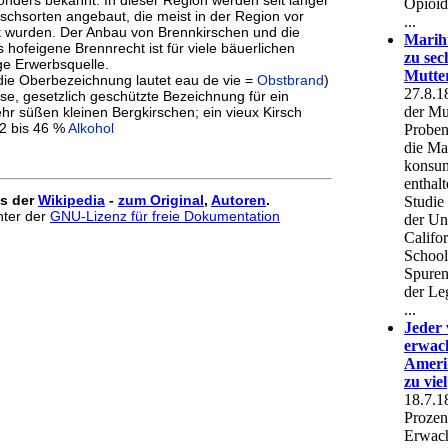
rschsorten angebaut, die meist in der Region vor
ert wurden. Der Anbau von Brennkirschen und die
 hofeigene Brennrecht ist für viele bäuerlichen
ige Erwerbsquelle.
(die Oberbezeichnung lautet eau de vie =
Obstbrand
)
sse, gesetzlich geschützte Bezeichnung für ein
hr süßen kleinen Bergkirschen; ein vieux Kirsch
42 bis 46 %
Alkohol
us der
Wikipedia
-
zum Original
,
Autoren
.
unter der
GNU-Lizenz für freie Dokumentation