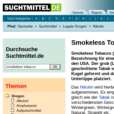
Startseite
Magazin
Int
Nach Kategorien
A
B
C
D
E
F
G
H
I
J
K
L
Pfad:
Startseite
>
Suchtmittel
>
Legale Drogen
>
Nikotin
Smokeless T
Durchsuche
Smokeless Tobacco (a
Suchtmittel.de
Bezeichnung für eine
den USA. Der grob (L
geschnittene Tabak 
Kugel geformt und d
Unterlippe platziert.
Themen
Das
Nikotin
wird hierb
aufgenommen. Es empf
Drogen
gleich wie der
Tabak
na
Alkohol
verschiedensten Gesc
Amphetamin
Wintergreen, Wintergr
Aufputschmittel
Natural, Straight etc.