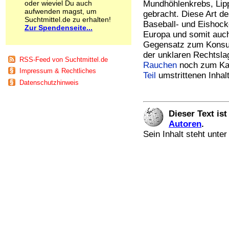
oder wieviel Du auch
Mundhöhlenkrebs, Lip
Schnüffelstoffe
aufwenden magst, um
gebracht. Diese Art d
Spice
Suchtmittel.de zu erhalten!
Baseball- und Eishocke
Sucht / Süchte
Zur Spendenseite...
Europa und somit auch
Alkoholsucht
Gegensatz zum Konsum
Arbeitssucht
der unklaren Rechtsla
Co-Abhängigkeit
RSS-Feed von Suchtmittel.de
Rauchen
noch zum Kau
Computersucht
Impressum & Rechtliches
Teil
umstrittenen Inhalt
Ess-Brechsucht
Datenschutzhinweis
Essstörungen
Fernsehsucht
Fresssucht
Dieser Text is
Internetsucht
Autoren
.
Kaufsucht
Koffeinsucht
Sein Inhalt steht unte
Magersucht
Mediensucht
Medikamentensucht
Nikotinsucht
Pornografiesucht
Sammelsucht
Sexsucht
Spielsucht
Medien