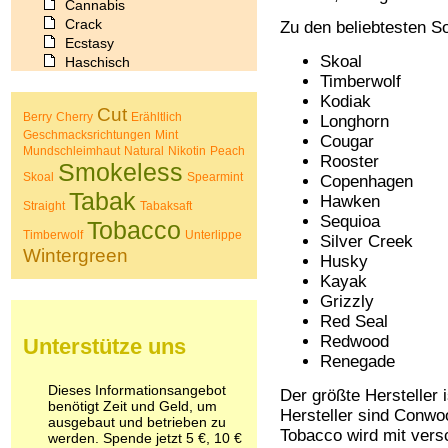
Cannabis
Crack
Zu den beliebtesten So
Ecstasy
Skoal
Haschisch
Timberwolf
Heroin
Ibogain
Kodiak
Cut
Berry
Cherry
Erähltlich
Koffein
Longhorn
Geschmacksrichtungen
Mint
Kokain
Cougar
Mundschleimhaut
Natural
Nikotin
Peach
Lachgas
Rooster
Smokeless
LSD
Skoal
Spearmint
Copenhagen
Marihuana
Tabak
Hawken
Straight
Tabaksaft
Medikamente
Sequioa
Tobacco
Meskalin
Timberwolf
Unterlippe
Silver Creek
Metamphetamin
Wintergreen
Husky
Methadon
Kayak
Morphin
Grizzly
Muskatnuss
Red Seal
Nikotin
Redwood
Unterstütze uns
Opium
Renegade
Pilze
Poppers
Dieses Informationsangebot
Der größte Hersteller
Psychopharmaka
benötigt Zeit und Geld, um
Hersteller sind Conw
ausgebaut und betrieben zu
Schlafmittel
Tobacco wird mit vers
werden. Spende jetzt 5 €, 10 €
Schmerzmittel