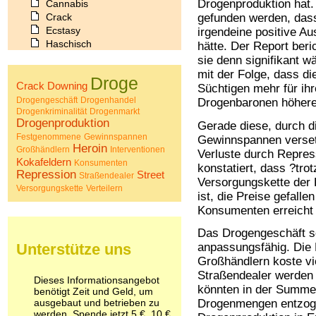
Drogenproduktion hat.
Cannabis
Crack
gefunden werden, das
Ecstasy
irgendeine positive A
Haschisch
hätte. Der Report beri
Heroin
sie denn signifikant wä
Ibogain
mit der Folge, dass d
Droge
Koffein
Crack
Downing
Süchtigen mehr für ih
Kokain
Drogengeschäft
Drogenhandel
Drogenbaronen höhere 
Lachgas
Drogenkriminalität
Drogenmarkt
Drogenproduktion
LSD
Gerade diese, durch d
Festgenommene
Marihuana
Gewinnspannen
Gewinnspannen verse
Heroin
Großhändlern
Interventionen
Medikamente
Verluste durch Repres
Kokafeldern
Konsumenten
Meskalin
konstatiert, dass ?tro
Repression
Street
Straßendealer
Metamphetamin
Versorgungskette der
Versorgungskette
Verteilern
Methadon
ist, die Preise gefalle
Morphin
Konsumenten erreicht
Muskatnuss
Nikotin
Das Drogengeschäft se
Opium
Unterstütze uns
anpassungsfähig. Die 
Pilze
Großhändlern koste v
Poppers
Straßendealer werden 
Dieses Informationsangebot
Psychopharmaka
könnten in der Summe
benötigt Zeit und Geld, um
Schlafmittel
ausgebaut und betrieben zu
Drogenmengen entzog
Schmerzmittel
werden. Spende jetzt 5 €, 10 €