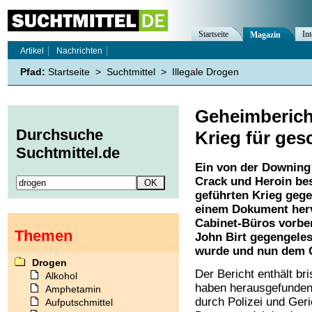
Startseite
Int
Magazin
Artikel
Nachrichten
Pfad:
Startseite
>
Suchtmittel
>
Illegale Drogen
Geheimbericht
Durchsuche
Krieg für gesc
Suchtmittel.de
Ein von der Downing 
Crack und Heroin be
geführten Krieg gege
einem Dokument hervo
Cabinet-Büros vorber
Themen
John Birt gegengele
wurde und nun dem O
Drogen
Der Bericht enthält br
Alkohol
haben herausgefunden
Amphetamin
durch Polizei und Geri
Aufputschmittel