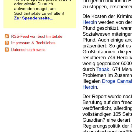
Drogenproduktion in E
oder wieviel Du auch
Schnüffelstoffe
zu stoppen, erscheinen
aufwenden magst, um
Spice
Suchtmittel.de zu erhalten!
Sucht / Süchte
Die Kosten der Krimin
Zur Spendenseite...
Alkoholsucht
Heroin
werden von den 
Arbeitssucht
Pfund geschätzt, wen
Co-Abhängigkeit
Sozialwesen miteinger
RSS-Feed von Suchtmittel.de
Computersucht
Pfund. Auch einige an
Impressum & Rechtliches
Ess-Brechsucht
präsentiert: So gibt e
Essstörungen
Datenschutzhinweis
Großbritannien, die je
Fernsehsucht
resultieren 749 Heroi
Fresssucht
wenig gegenüber 6000
Internetsucht
durch
Tabak
. 674 Men
Kaufsucht
Problemen im Zusamm
Koffeinsucht
illegalen
Droge
Canna
Magersucht
Heroin
.
Mediensucht
Medikamentensucht
Der Report wurde nach
Nikotinsucht
Berufung auf den free
Pornografiesucht
veröffentlicht, allerdi
Sammelsucht
vollständigen 105 Seit
Sexsucht
Guardian? eine derart 
Spielsucht
Regierungspolitik der 
Medien
ob er überhaupt veröffe