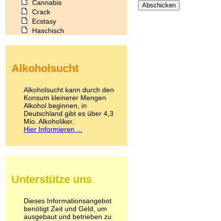
Cannabis
Crack
Ecstasy
Haschisch
Heroin
Ibogain
Koffein
Alkoholsucht
Kokain
Lachgas
LSD
Alkoholsucht kann durch den
Marihuana
Konsum kleinerer Mengen
Alkohol beginnen, in
Medikamente
Deutschland gibt es über 4,3
Meskalin
Mio. Alkoholiker.
Metamphetamin
Hier Informieren ...
Methadon
Morphin
Muskatnuss
Nikotin
Opium
Unterstütze uns
Pilze
Poppers
Psychopharmaka
Dieses Informationsangebot
benötigt Zeit und Geld, um
Schlafmittel
ausgebaut und betrieben zu
Schmerzmittel