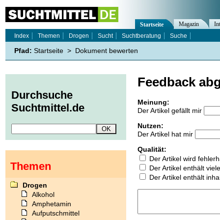
Magazin
In
Startseite
Index
Themen
Drogen
Sucht
Suchtberatung
Suche
Pfad:
Startseite
>
Dokument bewerten
Feedback ab
Durchsuche
Meinung:
Suchtmittel.de
Der Artikel gefällt mir
Nutzen:
Der Artikel hat mir
Qualität:
Der Artikel wird fehler
Themen
Der Artikel enthält vie
Der Artikel enthält inha
Drogen
Alkohol
Amphetamin
Aufputschmittel