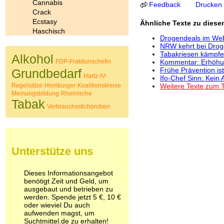
Cannabis
Feedback
Drucken
Crack
Ecstasy
Ähnliche Texte zu dies
Haschisch
Drogendeals im Web
Heroin
NRW kehrt bei Drog
Ibogain
Tabakriesen kämpf
Alkohol
Koffein
FDP-Fraktionschefin
Kommentar: Erhöhun
Kokain
Frühe Prävention ist
Grundbedarf
Hartz-IV-
Ifo-Chef Sinn: Kein 
Lachgas
Regelsätze
Homburger
Koalitionskreise
Weitere Texte zum T
LSD
Meinungsbildung
Rheinische
Marihuana
Tabak
Medikamente
Verbrauchsstichproben
Meskalin
Metamphetamin
Methadon
Morphin
Unterstütze uns
Muskatnuss
Nikotin
Dieses Informationsangebot
Opium
benötigt Zeit und Geld, um
Pilze
ausgebaut und betrieben zu
Poppers
werden. Spende jetzt 5 €, 10 €
Psychopharmaka
oder wieviel Du auch
Schlafmittel
aufwenden magst, um
Suchtmittel.de zu erhalten!
Schmerzmittel