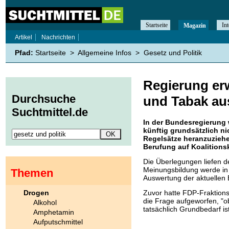
Startseite
Int
Magazin
Artikel
Nachrichten
Pfad:
Startseite
>
Allgemeine Infos
>
Gesetz und Politik
Regierung er
Durchsuche
und Tabak au
Suchtmittel.de
In der Bundesregierung
künftig grundsätzlich ni
Regelsätze heranzuziehe
Berufung auf Koalitionsk
Die Überlegungen liefen de
Meinungsbildung werde in 
Themen
Auswertung der aktuellen
Drogen
Zuvor hatte FDP-Fraktions
die Frage aufgeworfen, "o
Alkohol
tatsächlich Grundbedarf ist
Amphetamin
Aufputschmittel