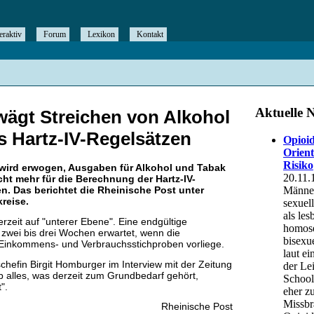
eraktiv
Forum
Lexikon
Kontakt
wägt Streichen von Alkohol
s Hartz-IV-Regelsätzen
 wird erwogen, Ausgaben für Alkohol und Tabak
cht mehr für die Berechnung der Hartz-IV-
n. Das berichtet die Rheinische Post unter
reise.
rzeit auf "unterer Ebene". Eine endgültige
zwei bis drei Wochen erwartet, wenn die
 Einkommens- und Verbrauchsstichproben vorliege.
chefin Birgit Homburger im Interview mit der Zeitung
b alles, was derzeit zum Grundbedarf gehört,
".
Rheinische Post