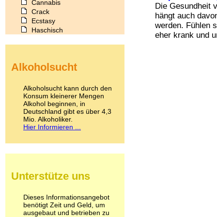
Cannabis
Die Gesundheit 
Crack
hängt auch davon
Ecstasy
werden. Fühlen si
Haschisch
eher krank und u
Heroin
Ibogain
Koffein
Alkoholsucht
Kokain
Lachgas
LSD
Alkoholsucht kann durch den
Marihuana
Konsum kleinerer Mengen
Alkohol beginnen, in
Medikamente
Deutschland gibt es über 4,3
Meskalin
Mio. Alkoholiker.
Metamphetamin
Hier Informieren ...
Methadon
Morphin
Muskatnuss
Nikotin
Opium
Unterstütze uns
Pilze
Poppers
Psychopharmaka
Dieses Informationsangebot
benötigt Zeit und Geld, um
Schlafmittel
ausgebaut und betrieben zu
Schmerzmittel