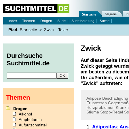
Magazin
In
Startseite
Index
Themen
Drogen
Sucht
Suchtberatung
Suche
Pfad:
Startseite
>
Zwick - Texte
Zwick
Durchsuche
Auf dieser Seite find
Suchtmittel.de
Zwick
getaggt wurden
am besten zu diesem 
Dir außerdem, wie o
"
Zwick
" auftreten:
Themen
Adipöse
Beschädigung
Frustessen
Gegenmaß
Herzproblemen
Krankhe
Drogen
Stigma
Stopp-Regel
St
Alkohol
Amphetamin
Aufputschmittel
Adipositas: Au