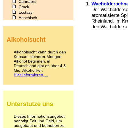
Cannabis
Wacholderschn
Crack
Der Wacholdersc
Ecstasy
aromatisierte Sp
Haschisch
Rheinland, im Kre
Heroin
den Wacholdersch
Ibogain
Koffein
Alkoholsucht
Kokain
Lachgas
LSD
Alkoholsucht kann durch den
Marihuana
Konsum kleinerer Mengen
Alkohol beginnen, in
Medikamente
Deutschland gibt es über 4,3
Meskalin
Mio. Alkoholiker.
Metamphetamin
Hier Informieren ...
Methadon
Morphin
Muskatnuss
Nikotin
Opium
Unterstütze uns
Pilze
Poppers
Psychopharmaka
Dieses Informationsangebot
benötigt Zeit und Geld, um
Schlafmittel
ausgebaut und betrieben zu
Schmerzmittel