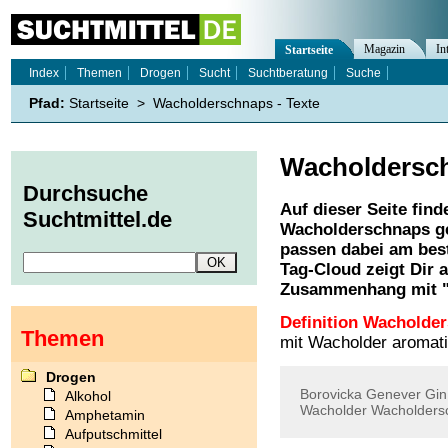
Magazin
In
Startseite
Index
Themen
Drogen
Sucht
Suchtberatung
Suche
Pfad:
Startseite
>
Wacholderschnaps - Texte
Wacholdersc
Durchsuche
Auf dieser Seite find
Suchtmittel.de
Wacholderschnaps
ge
passen dabei am best
Tag-Cloud zeigt Dir 
Zusammenhang mit 
Definition Wacholde
Themen
mit Wacholder aromatis
Drogen
Borovicka
Genever
Gin
Alkohol
Wacholder
Wacholders
Amphetamin
Aufputschmittel