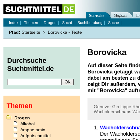
Magazin
In
Startseite
Index
Themen
Drogen
Sucht
Suchtberatung
Suche
Pfad:
Startseite
>
Borovicka - Texte
Borovicka
Durchsuche
Auf dieser Seite find
Suchtmittel.de
Borovicka
getaggt wu
dabei am besten zu d
zeigt Dir außerdem,
mit "
Borovicka
" auft
Themen
Genever
Gin
Lippe
Rhe
Wacholderschnaps
Wac
Drogen
Alkohol
Wacholderschn
Amphetamin
Der Wacholdersc
Aufputschmittel