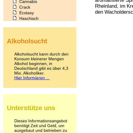
aromatisierte Sp
Cannabis
Rheinland, im Kre
Crack
den Wacholdersch
Ecstasy
Haschisch
Heroin
Ibogain
Koffein
Alkoholsucht
Kokain
Lachgas
LSD
Alkoholsucht kann durch den
Marihuana
Konsum kleinerer Mengen
Alkohol beginnen, in
Medikamente
Deutschland gibt es über 4,3
Meskalin
Mio. Alkoholiker.
Metamphetamin
Hier Informieren ...
Methadon
Morphin
Muskatnuss
Nikotin
Opium
Unterstütze uns
Pilze
Poppers
Psychopharmaka
Dieses Informationsangebot
benötigt Zeit und Geld, um
Schlafmittel
ausgebaut und betrieben zu
Schmerzmittel