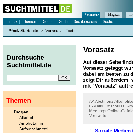
Magazin
In
Startseite
Index
Themen
Drogen
Sucht
Suchtberatung
Suche
Pfad:
Startseite
>
Vorasatz - Texte
Vorasatz
Durchsuche
Auf dieser Seite find
Suchtmittel.de
Vorasatz
getaggt wur
dabei am besten zu d
zeigt Dir außerdem,
mit "
Vorasatz
" auftr
Themen
AA
Abstinenz
Alkoholike
E-Mails
Entschluss
Glo
Meetings
Online-Gefol
Drogen
Vertraute
Alkohol
Amphetamin
Aufputschmittel
Soziale Medien 