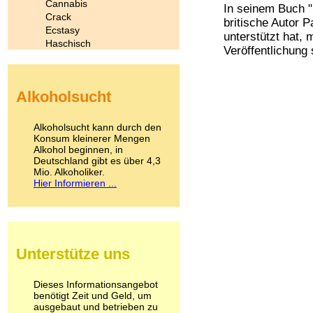
Cannabis
In seinem Buch "
Crack
britische Autor P
Ecstasy
unterstützt hat,
Haschisch
Veröffentlichung s
Heroin
Ibogain
Koffein
Alkoholsucht
Kokain
Lachgas
LSD
Alkoholsucht kann durch den
Marihuana
Konsum kleinerer Mengen
Alkohol beginnen, in
Medikamente
Deutschland gibt es über 4,3
Meskalin
Mio. Alkoholiker.
Metamphetamin
Hier Informieren ...
Methadon
Morphin
Muskatnuss
Nikotin
Opium
Unterstütze uns
Pilze
Poppers
Psychopharmaka
Dieses Informationsangebot
benötigt Zeit und Geld, um
Schlafmittel
ausgebaut und betrieben zu
Schmerzmittel